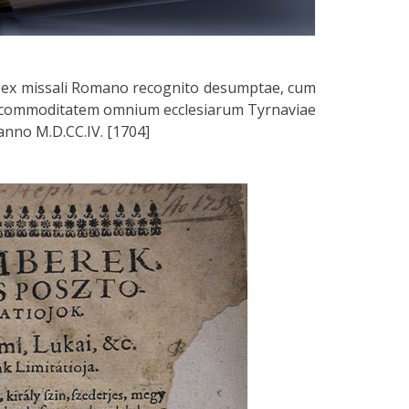
 ex missali Romano recognito desumptae, cum
 et commoditatem omnium ecclesiarum Tyrnaviae
anno M.D.CC.IV. [1704]