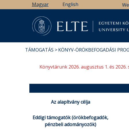
Ugrás
Magyar
English
We
a
tartalomra
Könyv
TÁMOGATÁS
KÖNYV-ÖRÖKBEFOGADÁSI PRO
MORZSA
Könyvtárunk 2026. augusztus 1. és 2026. 
Az alapítvány célja
Eddigi támogatók (örökbefogadók,
pénzbeli adományozók)