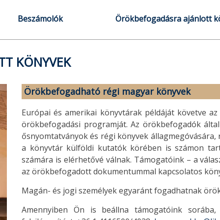
Beszámolók
Örökbefogadásra ajánlott 
TT KÖNYVEK
Örökbefogadható régi magyar könyvek
Európai és amerikai könyvtárak példáját követve az 
örökbefogadási programját. Az örökbefogadók által 
ősnyomtatványok és régi könyvek állagmegóvására, res
a könyvtár külföldi kutatók körében is számon tart
számára is elérhetővé válnak. Támogatóink – a válas
az örökbefogadott dokumentummal kapcsolatos köny
Magán- és jogi személyek egyaránt fogadhatnak örö
Amennyiben Ön is beállna támogatóink sorába,