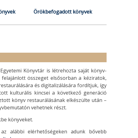
könyvek
Örökbefogadott könyvek
Egyetemi Könyvtár is létrehozta saját könyv-
felajánlott összeget elsősorban a kéziratok,
taurálására és digitalizálására fordítjuk, így
ott kulturális kincsei a következő generáció
ztott könyv restaurálásának elkészülte után –
vbemutatón vehetnek részt.
kbe könyveket.
 az alábbi elérhetőségeken adunk bővebb