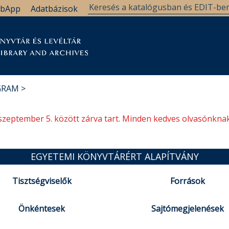
bApp
Adatbázisok
tár
Kutatástámogatás
Levéltár
Támogatás
GRAM
szeptember 5. között zárva tart. Minden kedves olvasónknak
EGYETEMI KÖNYVTÁRÉRT ALAPÍTVÁNY
Tisztségviselők
Források
Önkéntesek
Sajtómegjelenések