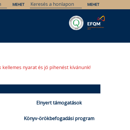
Savaria
Örökség
ELTE Könyvtárak
 kellemes nyarat és jó pihenést kívánunk!
Elnyert támogatások
Könyv-örökbefogadási program