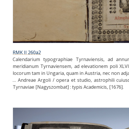
RMK II 260a2
Calendarium typographiae Tyrnaviensis, ad annu
meridianum Tyrnaviensem, ad elevationem poli XLV
locorum tam in Ungaria, quam in Austria, nec non adj
… Andreae Argoli / opera et studio, astrophili cui
Tyrnaviae [Nagyszombat] : typis Academicis, [1676].