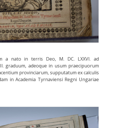
m a nato in terris Deo, M. DC. LXXVI. ad
III. graduum, adeoque in usum praecipuorum
acentium provinciarum, supputatum ex calculis
usdam in Academia Tyrnaviensi Regni Ungariae