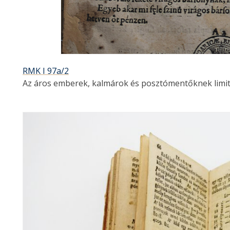
RMK I 97a/2
Az áros emberek, kalmárok és posztómentőknek limitati