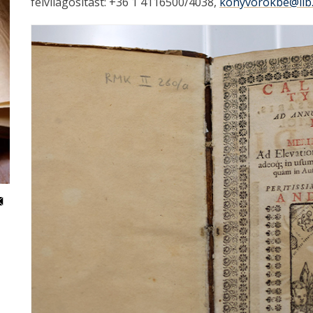
felvilágosítást: +36 1 4116500/4038,
konyvorokbe@lib.