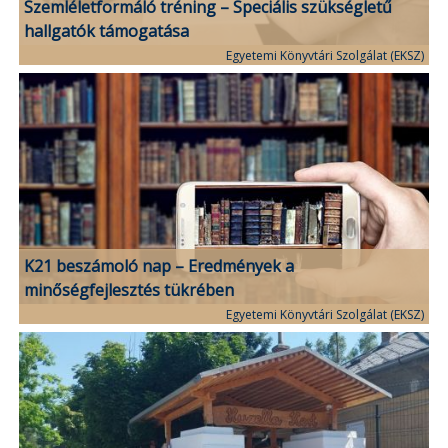
Szemléletformáló tréning – Speciális szükségletű
hallgatók támogatása
Egyetemi Könyvtári Szolgálat (EKSZ)
K21 beszámoló nap – Eredmények a
minőségfejlesztés tükrében
Egyetemi Könyvtári Szolgálat (EKSZ)