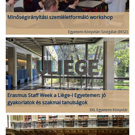
Minőségirányítási szemléletformáló workshop
Egyetemi Könyvtári Szolgálat (EKSZ)
Erasmus Staff Week a Liège-i Egyetemen: jó
gyakorlatok és szakmai tanulságok
EKL Egyetemi Könyvtár