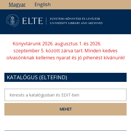
Ugrás
Magyar
English
a
tartalomra
Könyvtárunk 2026. augusztus 1. és 2026.
szeptember 5. között zárva tart. Minden kedves
olvasónknak kellemes nyarat és jó pihenést kívánunk!
KATALÓGUS (ELTEFIND)