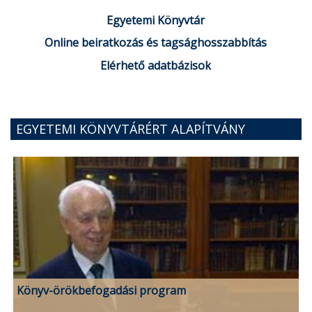
Egyetemi Könyvtár
Online beiratkozás és tagsághosszabbítás
Elérhető adatbázisok
EGYETEMI KÖNYVTÁRÉRT ALAPÍTVÁNY
Könyv-örökbefogadási program