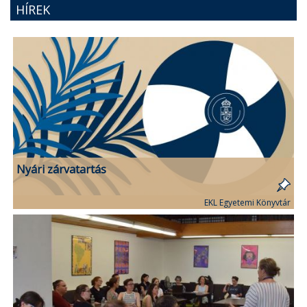
HÍREK
Nyári zárvatartás
EKL Egyetemi Könyvtár