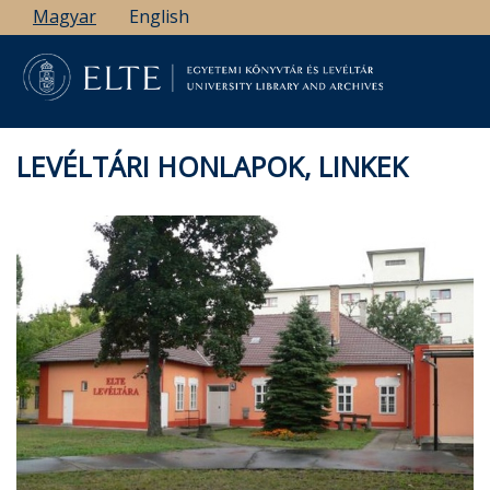
Ugrás
Magyar
English
a
tartalomra
LEVÉLTÁRI HONLAPOK, LINKEK