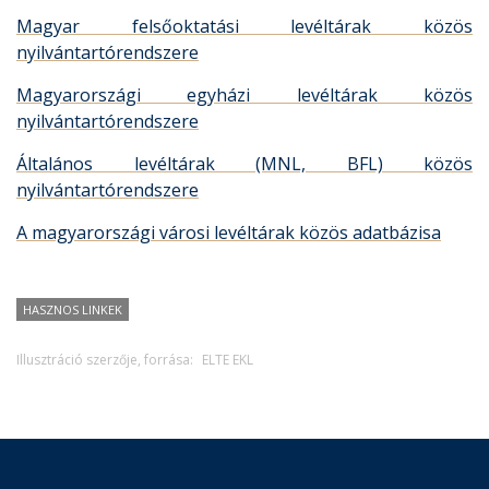
Magyar felsőoktatási levéltárak közös
nyilvántartórendszere
Magyarországi egyházi levéltárak közös
nyilvántartórendszere
Általános levéltárak (MNL, BFL) közös
nyilvántartórendszere
A magyarországi városi levéltárak közös adatbázisa
HASZNOS LINKEK
Illusztráció szerzője, forrása:
ELTE EKL