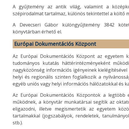
A gyűjtemény az antik világ, valamint a középko
szépirodalmat tartalmaz, különös tekintettel a költő 
A Devecseri Gábor különgyűjtemény 3842 kötet
könyvtárban érhető el.
Európai Dokumentációs Központ
Az Európai Dokumentációs Központ az egyetem ker
tudományos kutatás háttérintézményeként működik
nagyközönség információs igényeinek kielégítésével
helyi és regionális szinten foglalkozik a nyilvános
egyéb uniós vagy helyi információs hálózatokkal és k
Az Európai Dokumentációs Központok a legtöbb e
működnek, a könyvtár munkatársai segítik az oktat
eligazodni, illetve megismertetik az egyetem közö
tartalmakkal (jogszabályok, rendeletek, tanulmányok
stb.).