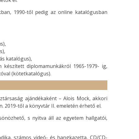
etők el.
ban, 1990-től pedig az online katalógusban
s),
s),
ás katalógus),
 készített diplomamunkákról 1965-1979- ig,
tóval (kötetkatalógus).
ztársaság ajándékaként – Alois Mock, akkori
 2019-től a könyvtár II. emeletén érhető el.
önözhető, s nyitva áll az egyetem hallgatói,
odika, számos videó- és hangkazetta, CD/CD-