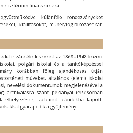
inisztérium finanszírozza.
gyüttműködve különféle rendezvényeket
téseket, kiállításokat, műhelyfoglalkozásokat,
redeti szándékok szerint az 1868–1948 között
kolai, polgári iskolai és a tanítóképzéssel
omány korábban főleg ajándékozás útján
történeti műveket, általános (elemi) iskolai
tási, nevelési dokumentumok megjelenésével a
 archiválásra szánt példányai (elsősorban
k elhelyezésre,. valamint ajándékba kapott,
munkákkal gyarapodik a gyűjtemény.