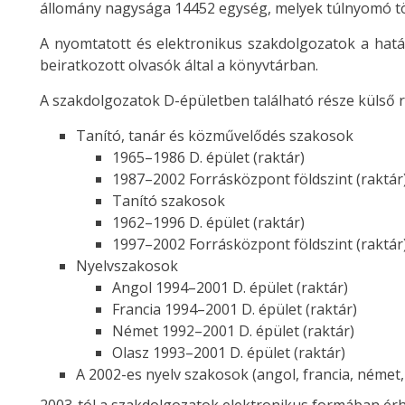
állomány nagysága 14452 egység, melyek túlnyomó tö
A nyomtatott és elektronikus szakdolgozatok a hatá
beiratkozott olvasók által a könyvtárban.
A szakdolgozatok D-épületben található része külső ra
Tanító, tanár és közművelődés szakosok
1965–1986 D. épület (raktár)
1987–2002 Forrásközpont földszint (raktár
Tanító szakosok
1962–1996 D. épület (raktár)
1997–2002 Forrásközpont földszint (raktár
Nyelvszakosok
Angol 1994–2001 D. épület (raktár)
Francia 1994–2001 D. épület (raktár)
Német 1992–2001 D. épület (raktár)
Olasz 1993–2001 D. épület (raktár)
A 2002-es nyelv szakosok (angol, francia, német, 