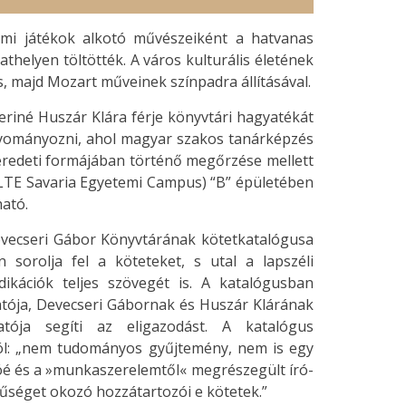
umi játékok alkotó művészeiként a hatvanas
helyen töltötték. A város kulturális életének
, majd Mozart műveinek színpadra állításával.
seriné Huszár Klára férje könyvtári hagyatékát
gyományozni, ahol magyar szakos tanárképzés
y eredeti formájában történő megőrzése mellett
ELTE Savaria Egyetemi Campus) “B” épületében
ható.
evecseri Gábor Könyvtárának kötetkatalógusa
 sorolja fel a köteteket, s utal a lapszéli
ikációk teljes szövegét is. A katalógusban
tója, Devecseri Gábornak és Huszár Klárának
tója segíti az eligazodást. A katalógus
ról: „nem tudományos gyűjtemény, nem is egy
é és a »munkaszerelemtől« megrészegült író-
séget okozó hozzátartozói e kötetek.”