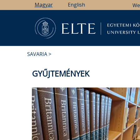
Ugrás
Magyar
English
We
a
tartalomra
Könyv
SAVARIA
MORZSA
GYŰJTEMÉNYEK