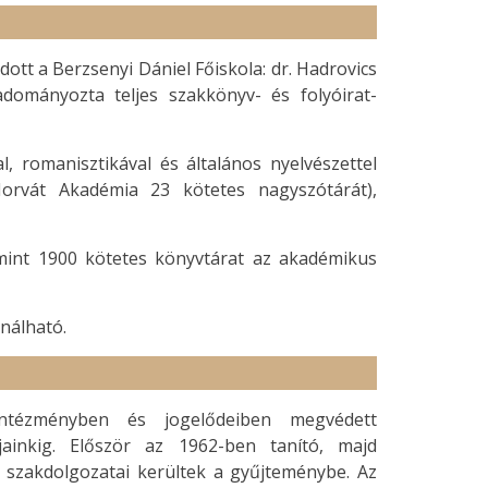
tt a Berzsenyi Dániel Főiskola: dr. Hadrovics
dományozta teljes szakkönyv- és folyóirat-
l, romanisztikával és általános nyelvészettel
Horvát Akadémia 23 kötetes nagyszótárát),
mint 1900 kötetes könyvtárat az akadémikus
ználható.
tézményben és jogelődeiben megvédett
jainkig. Először az 1962-ben tanító, majd
 szakdolgozatai kerültek a gyűjteménybe. Az