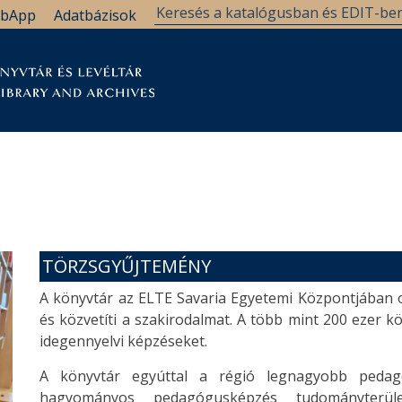
bApp
Adatbázisok
tár
Kutatástámogatás
Levéltár
Támogatás
TÖRZSGYŰJTEMÉNY
A könyvtár az ELTE Savaria Egyetemi Központjában ok
és közvetíti a szakirodalmat. A több mint 200 ezer k
idegennyelvi képzéseket.
A könyvtár egyúttal a régió legnagyobb pedag
hagyományos pedagógusképzés tudományterü