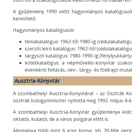
2003-tól a szakdolgozatok elektronikus formában érh
A gyűjtemény 1990 előtt hagyományos katalógusok
kereshető.
Hagyományos katalógusok:
témakatalógus: 1962-től 1980-ig (cédulakatalógu
szerzői leíró katalógus: 1962-től (cédulakatalógu
tárgyszó katalógus: 1980-1990-ig (fénylyukkárty
kötetkatalógus: a népművelés-könyvtár szakon
évenkénti feltárás, név-, tárgy- és földrajzi muta
Ausztria-Könyvtár
A szombathelyi Ausztria-Könyvtárat – az Osztrák Kö
osztrák külügyminiszter nyitotta meg 1992. május 4-én.
A szombathelyi Ausztria-Könyvtár gyűjteménye kölcs
oktatói, kutatói, de a város polgárai előtt is.
Állománya több mint 6 ezer könyv, kb. 20-féle peri