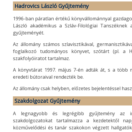
Hadrovics László Gyűjtemény
1996-ban páratlan értékű könyvállománnyal gazdagodo
László akadémikus a Szláv-Filológiai Tanszéknek a
gyűjteményét.
Az állomány számos szlavisztikával, germanisztikáva
foglalkozó tudományos könyvet, szótárt (pl. a 
szakfolyóiratot tartalmaz.
A könyvtárat 1997. május 7-én adták át, s a több 
eredeti bútoraival rendezték be.
Az állomány csak helyben, előzetes bejelentéssel has
Szakdolgozat Gyűjtemény
A legnagyobb és legrégibb gyűjtemény az in
szakdolgozatokat tartalmazza a kezdetektől nap
közművelődési és tanár szakokon végzett hallgatók