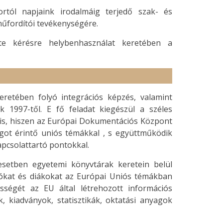
rtól napjaink irodalmáig terjedő szak- és
műfordítói tevékenységére.
e kérésre helybenhasználat keretében a
etében folyó integrációs képzés, valamint
 1997-től. E fő feladat kiegészül a széles
 is, hiszen az Európai Dokumentációs Központ
ságot érintő uniós témákkal , s együttműködik
apcsolattartó pontokkal.
setben egyetemi könyvtárak keretein belül
ókat és diákokat az Európai Uniós témákban
sségét az EU által létrehozott információs
, kiadványok, statisztikák, oktatási anyagok