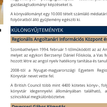
gazdaságtudományi képzéseket is.
A könyvállományt egy 10.000 tételt számláló médiatár
folyóiratból álló gyűjtemény egészíti ki.
KÜLÖNGYŰJTEMÉNYEK
Regionális Angoltanári Információs Központ é
Szombathelyen 1994. február 1-tőlműködött az az A
melyet az egykori Berzsenyi Dániel Főiskola, a Vas M
hozott létre az angol nyelv hatékony tanítása és tanu
2008-tól a Nyugat-magyarországi Egyetem Regio
Könyvtár nevet vette fel.
A British Council több mint 4400 kötetes könyv-, fo
könyvtár idegennyelvi állományában található, 
színcsíkkal megkülönböztetve.
Devecseri Gábor Könyvtár