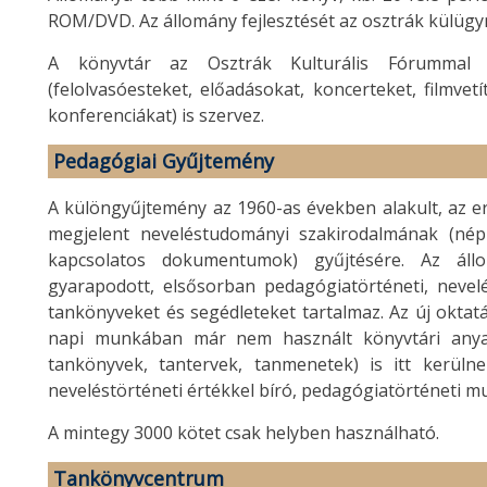
ROM/DVD. Az állomány fejlesztését az osztrák külügym
A könyvtár az Osztrák Kulturális Fórummal e
(felolvasóesteket, előadásokat, koncerteket, filmvetí
konferenciákat) is szervez.
Pedagógiai Gyűjtemény
A különgyűjtemény az 1960-as években alakult, az e
megjelent neveléstudományi szakirodalmának (népis
kapcsolatos dokumentumok) gyűjtésére. Az áll
gyarapodott, elsősorban pedagógiatörténeti, nevelés
tankönyveket és segédleteket tartalmaz. Az új okta
napi munkában már nem használt könyvtári anyag
tankönyvek, tantervek, tanmenetek) is itt kerülne
neveléstörténeti értékkel bíró, pedagógiatörténeti 
A mintegy 3000 kötet csak helyben használható.
Tankönyvcentrum