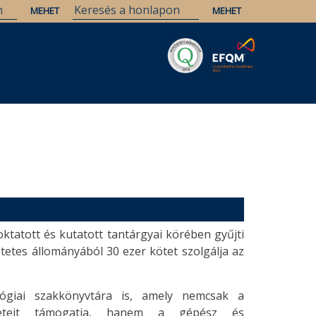
Savaria
Örökség
ELTE Könyvtárak
tatott és kutatott tantárgyai körében gyűjti
ötetes állományából 30 ezer kötet szolgálja az
ógiai szakkönyvtára is, amely nemcsak a
leteit támogatja, hanem a gépész és