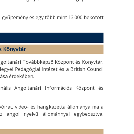
i gyűjtemény és egy több mint 13.000 bekötött
s Könyvtár
ngoltanári Továbbképző Központ és Könyvtár,
egyei Pedagógiai Intézet és a British Council
lása érdekében.
nális Angoltanári Információs Központ és
lyóirat, video- és hangkazetta állománya ma a
az angol nyelvű állománnyal egybeosztva,