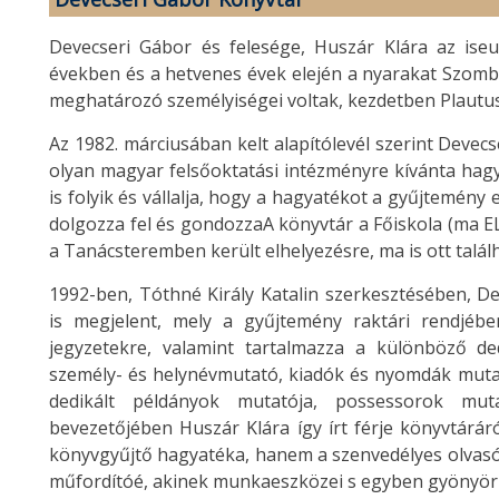
Devecseri Gábor és felesége, Huszár Klára az ise
években és a hetvenes évek elején a nyarakat Szombat
meghatározó személyiségei voltak, kezdetben Plautus
Az 1982. márciusában kelt alapítólevél szerint Devec
olyan magyar felsőoktatási intézményre kívánta ha
is folyik és vállalja, hogy a hagyatékot a gyűjtemén
dolgozza fel és gondozzaA könyvtár a Főiskola (ma 
a Tanácsteremben került elhelyezésre, ma is ott talál
1992-ben, Tóthné Király Katalin szerkesztésében, D
is megjelent, mely a gyűjtemény raktári rendjében
jegyzetekre, valamint tartalmazza a különböző ded
személy- és helynévmutató, kiadók és nyomdák muta
dedikált példányok mutatója, possessorok muta
bevezetőjében Huszár Klára így írt férje könyvtárá
könyvgyűjtő hagyatéka, hanem a szenvedélyes olvasó
műfordítóé, akinek munkaeszközei s egyben gyönyörű