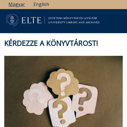
Ugrás
Magyar
English
a
tartalomra
KÉRDEZZE A KÖNYVTÁROST!