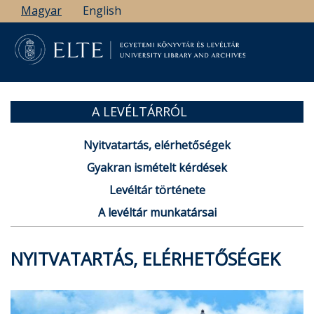
Ugrás
Magyar
English
a
tartalomra
A LEVÉLTÁRRÓL
Nyitvatartás, elérhetőségek
Gyakran ismételt kérdések
Levéltár története
A levéltár munkatársai
NYITVATARTÁS, ELÉRHETŐSÉGEK