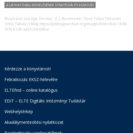
A LÁTHATÓSÁG NÖVELÉSÉNEK STRATÉGIÁI ÉS ESZKÖZEI
Illusztráció szerzője, forrása:
A. J. Bormeester: Nova Totius Terrarum
Orbis Tabula (1684); https://pdimagearchive.org/images/b9eccb2e-1b99-
41f6-b1d5-aa57c34c6dba/
Kérdezze a könyvtárost!
Feliratkozás EKSZ-hírlevélre
ELTEfind – online katalógus
EDIT – ELTE Digitális Intézményi Tudástár
Webhelytérkép
Akadálymentesítési nyilatkozat
Bejelentkezés szerkesztőknek