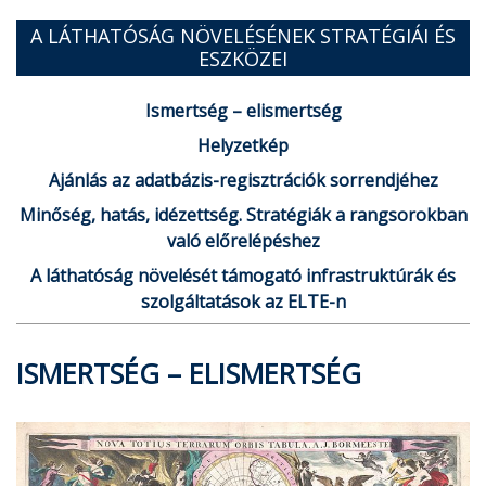
A LÁTHATÓSÁG NÖVELÉSÉNEK STRATÉGIÁI ÉS
ESZKÖZEI
Ismertség – elismertség
Helyzetkép
Ajánlás az adatbázis-regisztrációk sorrendjéhez
Minőség, hatás, idézettség. Stratégiák a rangsorokban
való előrelépéshez
A láthatóság növelését támogató infrastruktúrák és
szolgáltatások az ELTE-n
ISMERTSÉG – ELISMERTSÉG