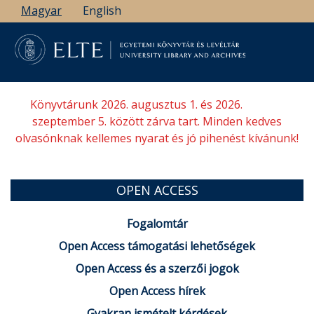
Ugrás
Magyar
English
a
tartalomra
Könyvtárunk 2026. augusztus 1. és 2026.
szeptember 5. között zárva tart. Minden kedves
olvasónknak kellemes nyarat és jó pihenést kívánunk!
OPEN ACCESS
Fogalomtár
Open Access támogatási lehetőségek
Open Access és a szerzői jogok
Open Access hírek
Gyakran ismételt kérdések