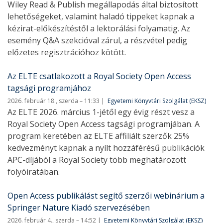
Wiley Read & Publish megállapodás által biztosított
lehetőségeket, valamint haladó tippeket kapnak a
kézirat-előkészítéstől a lektorálási folyamatig. Az
esemény Q&A szekcióval zárul, a részvétel pedig
előzetes regisztrációhoz kötött.
Az ELTE csatlakozott a Royal Society Open Access
tagsági programjához
2026. február 18., szerda – 11:33
Egyetemi Könyvtári Szolgálat (EKSZ)
Az ELTE 2026. március 1-jétől egy évig részt vesz a
Royal Society Open Access tagsági programjában. A
program keretében az ELTE affiliált szerzők 25%
kedvezményt kapnak a nyílt hozzáférésű publikációk
APC-díjából a Royal Society több meghatározott
folyóiratában.
Open Access publikálást segítő szerzői webinárium a
Springer Nature Kiadó szervezésében
2026. február 4., szerda – 14:52
Egyetemi Könyvtári Szolgálat (EKSZ)