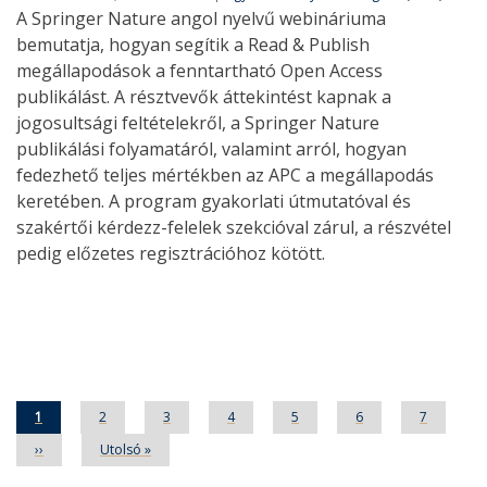
A Springer Nature angol nyelvű webináriuma
bemutatja, hogyan segítik a Read & Publish
megállapodások a fenntartható Open Access
publikálást. A résztvevők áttekintést kapnak a
jogosultsági feltételekről, a Springer Nature
publikálási folyamatáról, valamint arról, hogyan
fedezhető teljes mértékben az APC a megállapodás
keretében. A program gyakorlati útmutatóval és
szakértői kérdezz-felelek szekcióval zárul, a részvétel
pedig előzetes regisztrációhoz kötött.
Oldalszámozás
Jelenlegi
1
Oldal
2
Oldal
3
Oldal
4
Oldal
5
Oldal
6
Oldal
7
oldal
Következő
››
Utolsó
Utolsó »
oldal
oldal