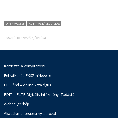
OPEN ACCESS
KUTATÁSTÁMOGATÁS
Illusztráció szerzője, forrása:
Kérdezze a könyvtárost!
Feliratkozás EKSZ-hírlevélre
ELTEfind – online katalógus
EDIT – ELTE Digitális Intézményi Tudástár
Webhelytérkép
Akadálymentesítési nyilatkozat