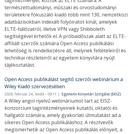
tagintézményei, köztük az ELTE számára. A
természettudományi, műszaki és orvostudományi
területekre fókuszáló kiadó több mint 130, nemzetközi
adatbázisokban indexált folyóiratot kínál, amelyek
ELTE-hálózatról, illetve VPN vagy Shibboleth
segítségével érhetők el. A próbaidőszak alatt az ELTE-
affiliált szerzők számára Open Access publikálási
lehetőség is rendelkezésre áll, melynek feltételeiről és
technikai részleteiről az egyetem könyvtára nyújt
tájékoztatást.
Open Access publikálást segítő szerzői webinárium a
Wiley Kiadó szervezésében
2026. február 24., kedd – 09:11
Egyetemi Könyvtári Szolgálat (EKSZ)
A Wiley angol nyelvű webináriumot tart az EISZ-
konzorcium tagintézményeinek kutatói, oktatói és
hallgatói számára, amely gyakorlati útmutatást ad a
sikeres Open Access publikáláshoz. A résztvevők
megismerhetik az Open Access publikálás előnyeit, a