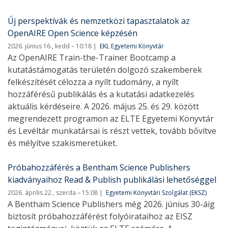
Új perspektívák és nemzetközi tapasztalatok az
OpenAIRE Open Science képzésén
2026. június 16., kedd – 10:18
EKL Egyetemi Könyvtár
Az OpenAIRE Train-the-Trainer Bootcamp a
kutatástámogatás területén dolgozó szakemberek
felkészítését célozza a nyílt tudomány, a nyílt
hozzáférésű publikálás és a kutatási adatkezelés
aktuális kérdéseire. A 2026. május 25. és 29. között
megrendezett programon az ELTE Egyetemi Könyvtár
és Levéltár munkatársai is részt vettek, tovább bővítve
és mélyítve szakismeretüket.
Próbahozzáférés a Bentham Science Publishers
kiadványaihoz Read & Publish publikálási lehetőséggel
2026. április 22., szerda – 15:08
Egyetemi Könyvtári Szolgálat (EKSZ)
A Bentham Science Publishers még 2026. június 30-áig
biztosít próbahozzáférést folyóirataihoz az EISZ