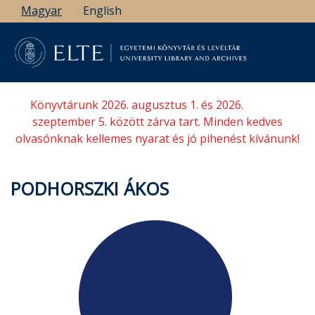
Ugrás
Magyar
English
a
tartalomra
Könyvtárunk 2026. augusztus 1. és 2026.
szeptember 5. között zárva tart. Minden kedves
olvasónknak kellemes nyarat és jó pihenést kívánunk!
PODHORSZKI ÁKOS