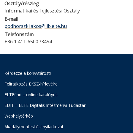
Osztály/részleg
Informatikai és Fejlesztési Osztály
E-mail
podhorszki.akos@lib.elte.hu
Telefonszám
+36 1 411-6500 /3454
Kérdezze a könyvtárost!
Feliratkozás EKSZ-hírlevélre
ELTEfind – online katalógus
EDIT – ELTE Digitális Intézményi Tudástár
Webhelytérkép
Akadálymentesítési nyilatkozat