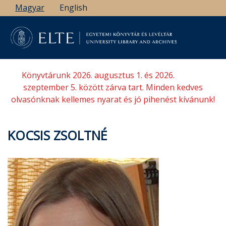
Ugrás
Magyar
English
a
tartalomra
Könyvtárunk 2026. augusztus 1. és 2026.
szeptember 5. között zárva tart. Minden kedves
olvasónknak kellemes nyarat és jó pihenést kívánunk!
KOCSIS ZSOLTNÉ