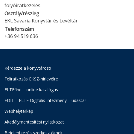
folyóiratkezelés
Osztály/részleg
EKL Savaria Könyvtár és Levéltár
Telefonszám
+36 94 519 636
Kérdezze a könyvtárost!
Feliratkozás EKSZ-hírlevélre
ELTEfind – online katalógus
EDIT – ELTE Digitális Intézményi Tudástár
Webhelytérkép
Akadálymentesítési nyilatkozat
Bejelentkezés szerkesztőknek