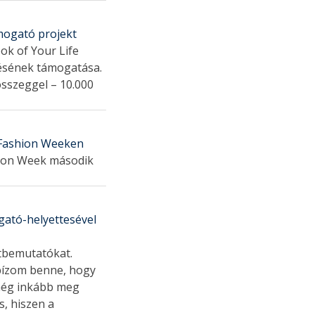
ámogató projekt
ok of Your Life
désének támogatása.
összeggel – 10.000
 Fashion Weeken
hion Week második
gató-helyettesével
atbemutatókat.
 bízom benne, hogy
 még inkább meg
s, hiszen a