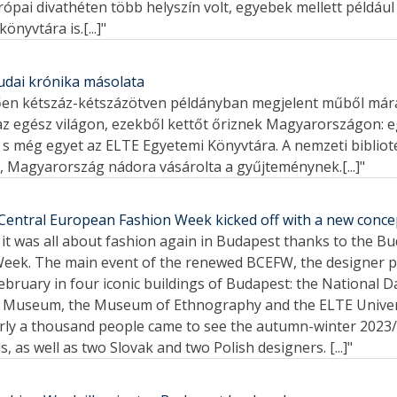
ópai divathéten több helyszín volt, egyebek mellett példáu
yvtára is.[...]"
udai krónika másolata
hetően kétszáz-kétszázötven példányban megjelent műből már
z egész világon, ezekből kettőt őriznek Magyarországon: 
 s még egyet az ELTE Egyetemi Könyvtára. A nemzeti bibliot
, Magyarország nádora vásárolta a gyűjteménynek.[...]"
Central European Fashion Week kicked off with a new conce
 it was all about fashion again in Budapest thanks to the B
eek. The main event of the renewed BCEFW, the designer p
ebruary in four iconic buildings of Budapest: the National 
 Museum, the Museum of Ethnography and the ELTE Univers
rly a thousand people came to see the autumn-winter 2023/
 as well as two Slovak and two Polish designers. [...]"