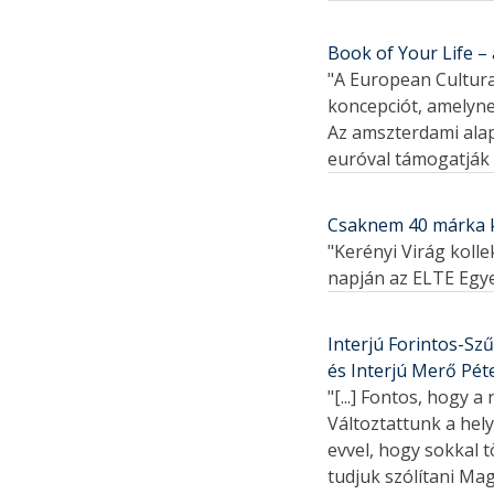
Book of Your Life –
"A European Cultura
koncepciót, amelyne
Az amszterdami alap
euróval támogatják 
Csaknem 40 márka k
"Kerényi Virág koll
napján az ELTE Egye
Interjú Forintos-Sz
és Interjú Merő Péte
"[...] Fontos, hogy 
Változtattunk a he
evvel, hogy sokkal 
tudjuk szólítani Ma