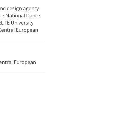
 and design agency
the National Dance
LTE University
 Central European
Central European