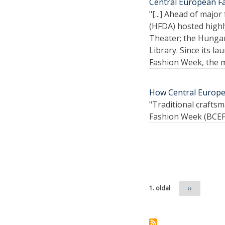
Central European F
"[...] Ahead of maj
(HFDA) hosted highl
Theater; the Hunga
Library. Since its 
Fashion Week, the ma
How Central Europe
"Traditional crafts
Fashion Week (BCEFW
Oldalszámozás
1. oldal
Következő
››
oldal