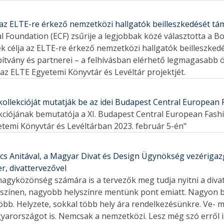
 az ELTE-re érkező nemzetközi hallgatók beilleszkedését t
l Foundation (ECF) zsűrije a legjobbak közé választotta a Bo
k célja az ELTE-re érkező nemzetközi hallgatók beilleszke
ítvány és partnerei – a felhívásban elérhető legmagasabb 
az ELTE Egyetemi Könyvtár és Levéltár projektjét.
ollekcióját mutatják be az idei Budapest Central European
ekciójának bemutatója a XI. Budapest Central European Fas
temi Könyvtár és Levéltárban 2023. február 5-én"
űcs Anitával, a Magyar Divat és Design Ügynökség vezérigaz
r, divattervezővel
a nagyközönség számára is a tervezők meg tudja nyitni a div
lyszínen, nagyobb helyszínre mentünk pont emiatt. Nagyon
több. Helyzete, sokkal több hely ára rendelkezésünkre. Ve-
gyarországot is. Nemcsak a nemzetközi. Lesz még szó erről i