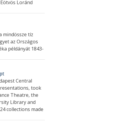
l Eötvös Loránd
a mindössze tíz
egyet az Országos
éka példányát 1843-
pt
udapest Central
resentations, took
Dance Theatre, the
ity Library and
24 collections made