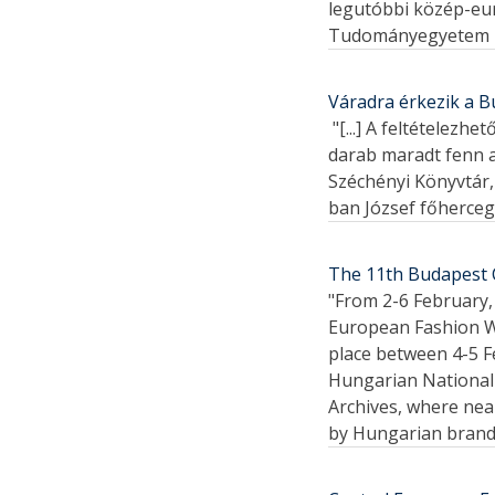
legutóbbi közép-eur
Tudományegyetem kön
Váradra érkezik a B
"[...] A feltételez
darab maradt fenn a
Széchényi Könyvtár,
ban József főherceg
The 11th Budapest 
"From 2-6 February,
European Fashion W
place between 4-5 F
Hungarian National
Archives, where nea
by Hungarian brands,