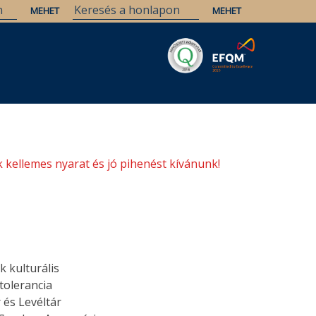
Savaria
Örökség
ELTE Könyvtárak
 kellemes nyarat és jó pihenést kívánunk!
k kulturális
tolerancia
 és Levéltár