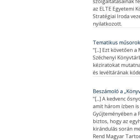
szolgáltatásainak f
az ELTE Egyetemi Kö
Stratégiai Iroda ve
nyilatkozott.
Tematikus műsorokk
"[...] Ezt követően
Széchenyi Könyvtárb
kéziratokat mutatn
és levéltárának kódexe
Beszámoló a „Könyv
"[...] A kedvenc ős
amit három ízben is
Gyűjteményében a Pi
biztos, hogy az egy
kirándulás során me
Rend Magyar Tartomá