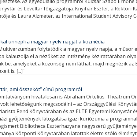
ejlesztése. Az egyedülálló programról Kulcsár Szabó Ernőn
nyvtár és Levéltár főigazgatója; Knyihár Eszter, a Rektori 
zetője és Laura Alzmeter, az International Student Advisory
al ünnepli a magyar nyelv napját a közmédia
 a Multiverzumban folytatódik a magyar nyelv napja, a műsor
a kalauzolja el a nézőket: az intézmény kézirattárában oly
ak be, amelyeket a közönség nem láthat, majd megnézik az
it is. [...]"
tár, ami összeköt” című programról
nyomtatványom hivatalosan is Abraham Ortelius: Theatrum Or
 volt lehetőségünk megcsodálni – az Országgyűlési Könyvtá
arista Rend Könyvtárában és az ELTE Egyetemi Könyvtár és 
házi gyűjtemények látogatása igazi kuriózuma a programnak
gismert Bibliotheca Eszterhazyana nagyszerű gyűjteménye, 
nya Központi Könyvtárában látottak életre szóló élményt ad