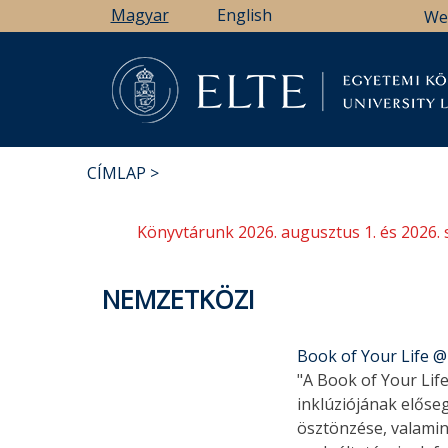
Ugrás
Magyar
English
We
a
tartalomra
Könyv
CÍMLAP
MORZSA
Könyvtárunk 2026. augusztus 1. és 2026. 
NEMZETKÖZI
Book of Your Life 
"A Book of Your Life
inklúziójának előseg
ösztönzése, valamin