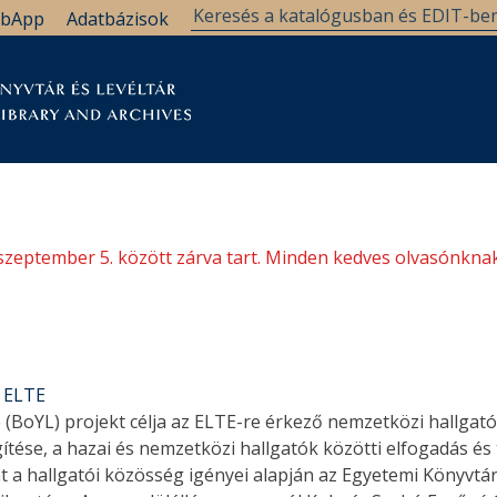
bApp
Adatbázisok
tár
Kutatástámogatás
Levéltár
Támogatás
szeptember 5. között zárva tart. Minden kedves olvasónknak
@ ELTE
 (BoYL) projekt célja az ELTE-re érkező nemzetközi hallgató
ítése, a hazai és nemzetközi hallgatók közötti elfogadás és 
t a hallgatói közösség igényei alapján az Egyetemi Könyvtár