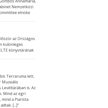
é Gombos Annamária,
Kabinet Nemzetközi
 Committee elnöke
 először az Országos
an különleges
 ELTE könyvtárának
bis Terraruma lett,
r Muzeális
Levéltárában is. Az
. Mind az egri
mind a Piarista
tak. [...]"