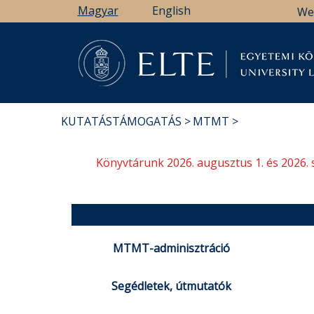
Ugrás
Magyar
English
We
a
tartalomra
Könyv
KUTATÁSTÁMOGATÁS
MTMT
MORZSA
Könyvtárunk 2026. augusztus 1. és 2026. 
MTMT-adminisztráció
Segédletek, útmutatók