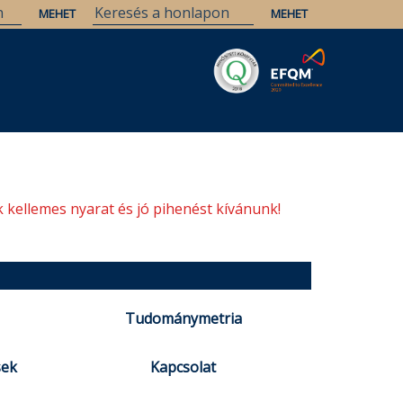
Savaria
Örökség
ELTE Könyvtárak
 kellemes nyarat és jó pihenést kívánunk!
Tudománymetria
sek
Kapcsolat