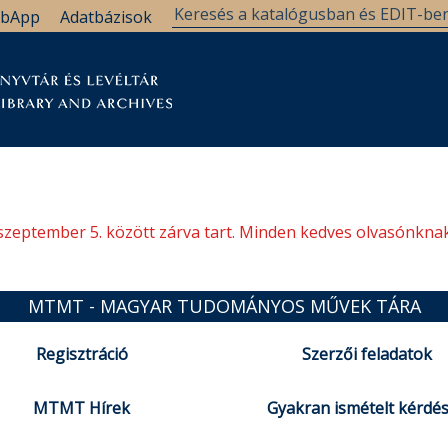
bApp
Adatbázisok
tár
Kutatástámogatás
Levéltár
Támogatás
szeptember 5. között zárva tart. Minden kedves olvasónknak
MTMT - MAGYAR TUDOMÁNYOS MŰVEK TÁRA
Regisztráció
Szerzői feladatok
MTMT Hírek
Gyakran ismételt kérdé