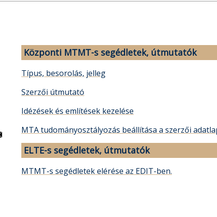
Központi MTMT-s segédletek, útmutatók
Típus, besorolás, jelleg
Szerzői útmutató
Idézések és említések kezelése
MTA tudományosztályozás beállítása a szerzői adatl
ELTE-s segédletek, útmutatók
MTMT-s segédletek elérése az EDIT-ben.