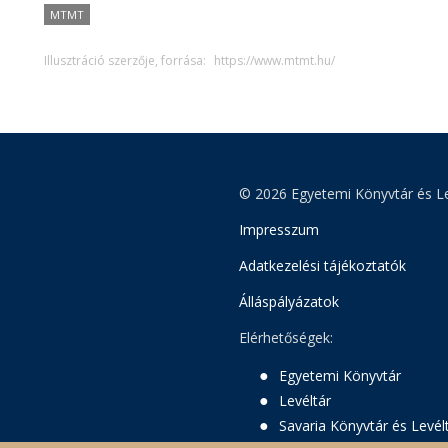
MTMT
Illusztráció szerzője, forrása:
https://www.mtmt.hu/
© 2026 Egyetemi Könyvtár és Le
Impresszum
Adatkezelési tájékoztatók
Álláspályázatok
Elérhetőségek:
Egyetemi Könyvtár
Levéltár
Savaria Könyvtár és Levél