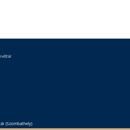
véltár
tár (Szombathely)