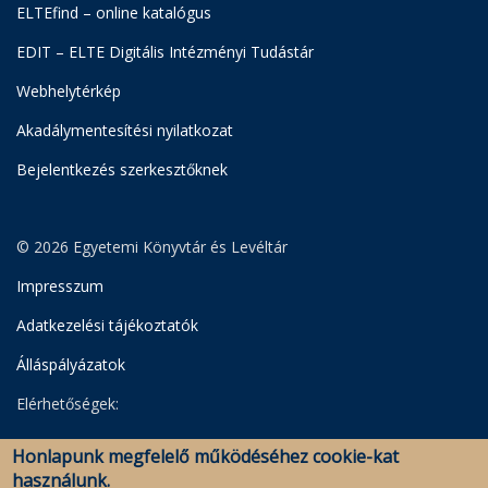
ELTEfind – online katalógus
EDIT – ELTE Digitális Intézményi Tudástár
Webhelytérkép
Akadálymentesítési nyilatkozat
Bejelentkezés szerkesztőknek
© 2026 Egyetemi Könyvtár és Levéltár
Impresszum
Adatkezelési tájékoztatók
Álláspályázatok
Elérhetőségek:
Egyetemi Könyvtár
Honlapunk megfelelő működéséhez cookie-kat
Levéltár
használunk.