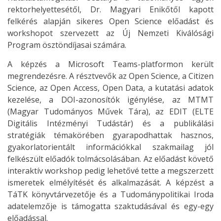
rektorhelyettesétől, Dr. Magyari Enikőtől kapott
felkérés alapján sikeres Open Science előadást és
workshopot szervezett az Új Nemzeti Kiválósági
Program ösztöndíjasai számára.
A képzés a Microsoft Teams-platformon került
megrendezésre. A résztvevők az Open Science, a Citizen
Science, az Open Access, Open Data, a kutatási adatok
kezelése, a DOI-azonosítók igénylése, az MTMT
(Magyar Tudományos Művek Tára), az EDIT (ELTE
Digitális Intézményi Tudástár) és a publikálási
stratégiák témakörében gyarapodhattak hasznos,
gyakorlatorientált információkkal szakmailag jól
felkészült előadók tolmácsolásában. Az előadást követő
interaktív workshop pedig lehetővé tette a megszerzett
ismeretek elmélyítését és alkalmazását. A képzést a
TáTK könyvtárvezetője és a Tudománypolitikai Iroda
adatelemzője is támogatta szaktudásával és egy-egy
előadással.