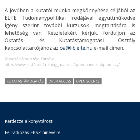
A jövőben a kutatói munka megkönnyítése céljából az
ELTE Tudománypolitikai Irodájával együttműködve
igény szerint további kurzusok megtartására is
lehetőség van. Részletekért kérjük, forduljon az
Oktatás- és Kutatástámogatási Osztály
kapcsolattartójához az
oa@lib.elte.hu
e-mail címen.
Illusztráció szerzője, forrása:
https://www.s4d4c.eu/training_material/open-science-diplomacy/
KUTATÁSTÁMOGATÁS
OPEN ACCESS
OPEN SCIENCE
Kérdezze a könyvtárost!
Feliratkozás EKSZ-hírlevélre