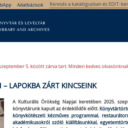
bApp
Adatbázisok
tár
Kutatástámogatás
Levéltár
Támogatás
szeptember 5. között zárva tart. Minden kedves olvasónknak
 – LAPOKBA ZÁRT KINCSEINK
A Kulturális Örökség Napjai keretében 2025. sze
könyvtárunk kapuit az érdeklődők előtt.
Könyvtártört
könyvkötészeti kézműves programmal
,
restauráto
akadémikusokról szóló kiállításunkkal
,
egyetemtörté