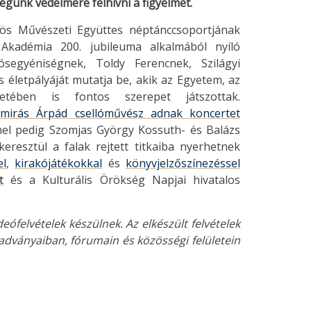
égünk védelmére felhívni a figyelmet.
vös Művészeti Együttes néptánccsoportjának
kadémia 200. jubileuma alkalmából nyíló
egyéniségnek, Toldy Ferencnek, Szilágyi
letpályáját mutatja be, akik az Egyetem, az
tében is fontos szerepet játszottak.
Amirás Árpád csellóművész adnak koncertet
l pedig Szomjas György Kossuth- és Balázs
keresztül a falak rejtett titkaiba nyerhetnek
el
,
kirakójátékokkal
és
könyvjelzőszínezéssel
t
és a Kulturális Örökség Napjai hivatalos
ófelvételek készülnek. Az elkészült felvételek
adványaiban, fórumain és közösségi felületein