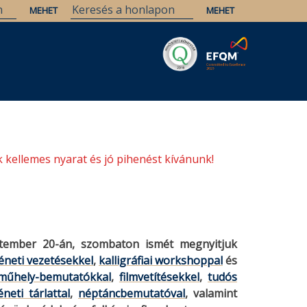
Savaria
Örökség
ELTE Könyvtárak
 kellemes nyarat és jó pihenést kívánunk!
ptember 20-án, szombaton ismét megnyitjuk
éneti vezetésekkel
,
kalligráfiai workshoppal
és
rműhely-bemutatókkal
,
filmvetítésekkel
,
tudós
neti tárlattal
,
néptáncbemutatóval
, valamint