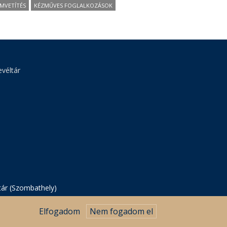
LMVETÍTÉS
KÉZMŰVES FOGLALKOZÁSOK
véltár
tár (Szombathely)
Elfogadom
Nem fogadom el