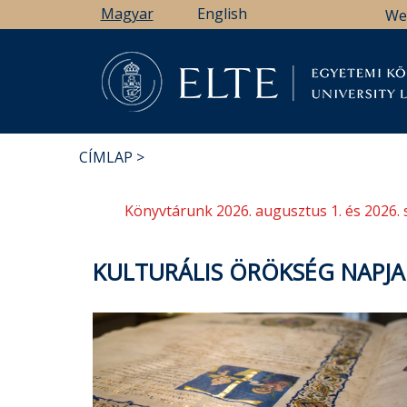
Ugrás
Magyar
English
We
a
tartalomra
Könyv
CÍMLAP
MORZSA
Könyvtárunk 2026. augusztus 1. és 2026. 
KULTURÁLIS ÖRÖKSÉG NAPJAI