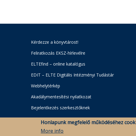
Kérdezze a könyvtárost!
Feliratkozás EKSZ-hírlevélre
ELTEfind – online katalógus
EDIT – ELTE Digitális Intézményi Tudástár
Webhelytérkép
Akadálymentesítési nyilatkozat
Bejelentkezés szerkesztőknek
Honlapunk megfelelő működéséhez cooki
More info