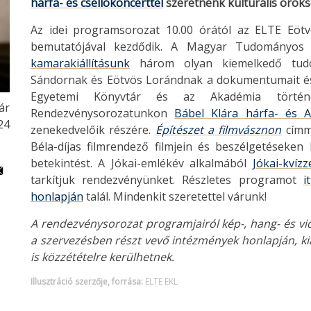
hárfa- és csellókoncerttel
szeretnénk kulturális öröks
Az idei programsorozat 10.00 órától az ELTE Eöt
bemutatójával kezdődik. A Magyar Tudományos A
kamarakiállításunk
három olyan kiemelkedő tudós
Sándornak és Eötvös Lorándnak a dokumentumait és é
Egyetemi Könyvtár és az Akadémia történe
ár
Rendezvénysorozatunkon
Bábel Klára hárfa- és 
24
zenekedvelőik részére.
Építészet a filmvásznon
címme
Béla-díjas filmrendező filmjein és beszélgetéseken 
betekintést.
A Jókai-emlékév alkalmából
Jókai-kvízz
tarkítjuk rendezvényünket. Részletes programot
it
honlapján
talál. Mindenkit szeretettel várunk!
A rendezvénysorozat programjairól kép-, hang- és vide
a szervezésben részt vevő intézmények honlapján, ki
is közzétételre kerülhetnek.
Illusztráció szerzője, forrása:
ELTE EKL