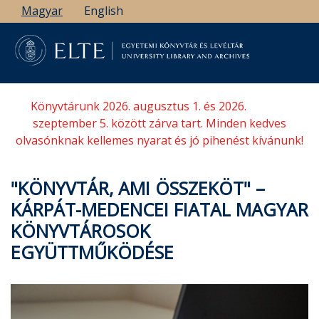
Ugrás
Magyar
English
a
tartalomra
Könyvtárunk 2026. augusztus 1. és 2026.
szeptember 5. között zárva tart. Minden kedves
olvasónknak kellemes nyarat és jó pihenést kívánunk!
"KÖNYVTÁR, AMI ÖSSZEKÖT" –
KÁRPÁT-MEDENCEI FIATAL MAGYAR
KÖNYVTÁROSOK
EGYÜTTMŰKÖDÉSE