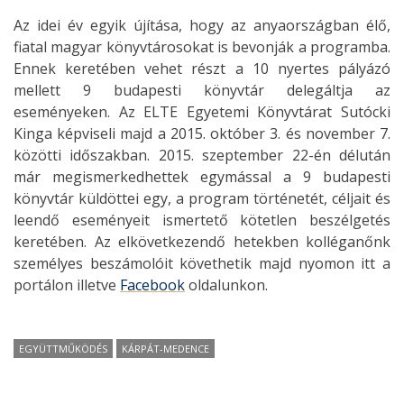
Az idei év egyik újítása, hogy az anyaországban élő,
fiatal magyar könyvtárosokat is bevonják a programba.
Ennek keretében vehet részt a 10 nyertes pályázó
mellett 9 budapesti könyvtár delegáltja az
eseményeken. Az ELTE Egyetemi Könyvtárat Sutócki
Kinga képviseli majd a 2015. október 3. és november 7.
közötti időszakban. 2015. szeptember 22-én délután
már megismerkedhettek egymással a 9 budapesti
könyvtár küldöttei egy, a program történetét, céljait és
leendő eseményeit ismertető kötetlen beszélgetés
keretében. Az elkövetkezendő hetekben kolléganőnk
személyes beszámolóit követhetik majd nyomon itt a
portálon illetve
Facebook
oldalunkon.
EGYÜTTMŰKÖDÉS
KÁRPÁT-MEDENCE