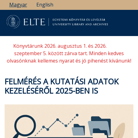
Ugrás
Magyar
English
a
tartalomra
Könyvtárunk 2026. augusztus 1. és 2026.
szeptember 5. között zárva tart. Minden kedves
olvasónknak kellemes nyarat és jó pihenést kívánunk!
FELMÉRÉS A KUTATÁSI ADATOK
KEZELÉSÉRŐL 2025-BEN IS