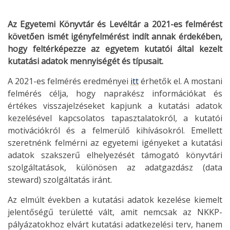
Az Egyetemi Könyvtár és Levéltár a 2021-es felmérést
követően ismét igényfelmérést indít annak érdekében,
hogy feltérképezze az egyetem kutatói által kezelt
kutatási adatok mennyiségét és típusait.
A 2021-es felmérés eredményei
itt
érhetők el. A mostani
felmérés célja, hogy naprakész információkat és
értékes visszajelzéseket kapjunk a kutatási adatok
kezelésével kapcsolatos tapasztalatokról, a kutatói
motivációkról és a felmerülő kihívásokról. Emellett
szeretnénk felmérni az egyetemi igényeket a kutatási
adatok szakszerű elhelyezését támogató könyvtári
szolgáltatások, különösen az adatgazdász (data
steward) szolgáltatás iránt.
Az elmúlt években a kutatási adatok kezelése kiemelt
jelentőségű területté vált, amit nemcsak az NKKP-
pályázatokhoz elvárt kutatási adatkezelési terv, hanem