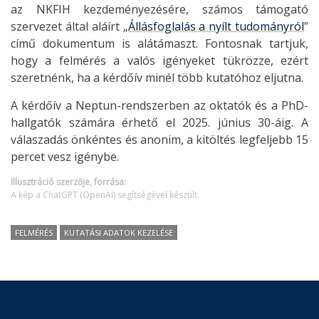
az NKFIH kezdeményezésére, számos támogató
szervezet által aláírt „
Állásfoglalás a nyílt tudományról
”
című dokumentum is alátámaszt. Fontosnak tartjuk,
hogy a felmérés a valós igényeket tükrözze, ezért
szeretnénk, ha a kérdőív minél több kutatóhoz eljutna.
A kérdőív a Neptun-rendszerben az oktatók és a PhD-
hallgatók számára érhető el 2025. június 30-áig. A
válaszadás önkéntes és anonim, a kitöltés legfeljebb 15
percet vesz igénybe.
Illusztráció szerzője, forrása:
A kép a ChatGPT (OpenAI) segítségével készült.
FELMÉRÉS
KUTATÁSI ADATOK KEZELÉSE