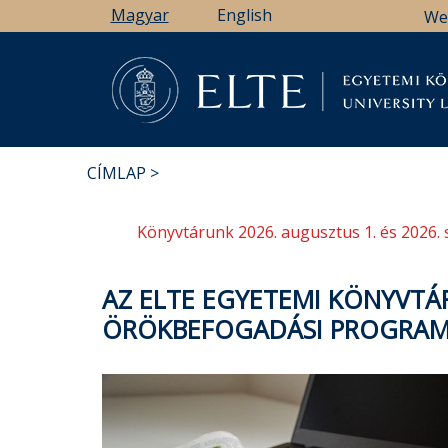
Ugrás
Magyar
English
We
a
tartalomra
Könyv
CÍMLAP
MORZSA
Könyvtárunk 2026. augusztus 1. és 2026. 
AZ ELTE EGYETEMI KÖNYVTÁ
ÖRÖKBEFOGADÁSI PROGRAM