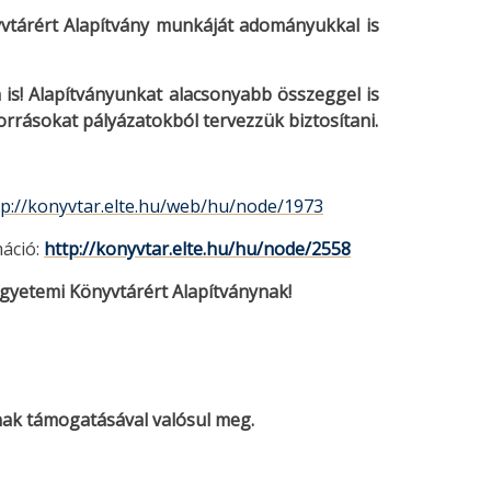
vtárért Alapítvány munkáját adományukkal is
s! Alapítványunkat alacsonyabb összeggel is
rrásokat pályázatokból tervezzük biztosítani.
tp://konyvtar.elte.hu/web/hu/node/1973
áció:
http://konyvtar.elte.hu/hu/node/2558
 Egyetemi Könyvtárért Alapítványnak!
ak támogatásával valósul meg.