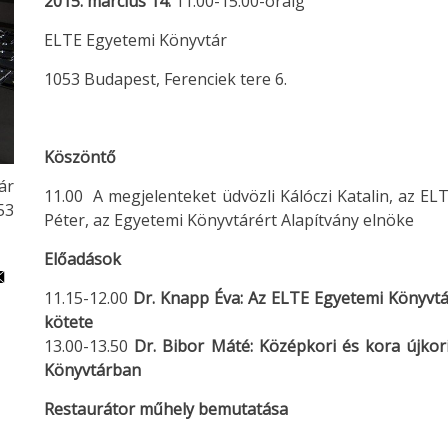
2015. március 14.
11.00-15.00-óráig
ELTE Egyetemi Könyvtár
1053 Budapest, Ferenciek tere 6.
Köszöntő
ár
11.00 A megjelenteket üdvözli Kálóczi Katalin, az EL
53
Péter, az Egyetemi Könyvtárért Alapítvány elnöke
Előadások
11.15-12.00
Dr. Knapp Éva:
Az ELTE Egyetemi Könyvtá
kötete
13.00-13.50
Dr. Bibor Máté:
Középkori és kora újko
Könyvtárban
Restaurátor műhely bemutatása