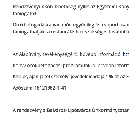
Rendezvényünkön lehetőség nyílik az Egyetemi Köny
támogatni!
Örökbefogadásra van mód egyénileg és csoportosan i
támogathatják, a restauráláshoz szükséges további fo
Az Alapítvány tevékenységéről bővebb információ:
ht
Könyv örökbefogadási programunkról bővebb inform
Kérjük, ajánlja fel személyi jövedelemadója 1 %-át az
Adószám: 18121362-1-41
A rendezvény a Belváros-Lipótváros Önkormányzatán