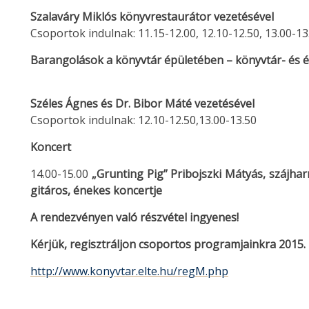
Szalaváry Miklós könyvrestaurátor vezetésével
Csoportok indulnak: 11.15-12.00, 12.10-12.50, 13.00-13
Barangolások a könyvtár épületében – könyvtár- és é
Széles Ágnes és Dr. Bibor Máté vezetésével
Csoportok indulnak: 12.10-12.50,13.00-13.50
Koncert
14.00-15.00
„Grunting Pig” Pribojszki Mátyás, szájha
gitáros, énekes koncertje
A rendezvényen való részvétel ingyenes!
Kérjük, regisztráljon csoportos programjainkra 2015. 
http://www.konyvtar.elte.hu/regM.php