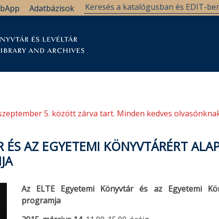
bApp
Adatbázisok
tár
Kutatástámogatás
Levéltár
Támogatás
szeptember 5. között zárva tart. Minden kedves olvasónknak
R ÉS AZ EGYETEMI KÖNYVTÁRÉRT ALA
JA
Az ELTE Egyetemi Könyvtár és az Egyetemi Köny
programja