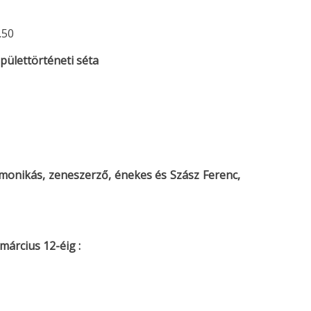
.50
pülettörténeti séta
rmonikás, zeneszerző, énekes és Szász Ferenc,
március 12-éig :