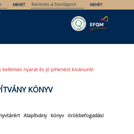
Savaria
Örökség
ELTE Könyvtárak
 kellemes nyarat és jó pihenést kívánunk!
PÍTVÁNY KÖNYV
vtárért Alapítvány könyv örökbefogadási