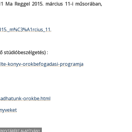
1 Ma Reggel 2015. március 11-i műsorában,
015._m%C3%A1rcius_11
.
ő stúdióbeszélgetés) :
-elte-konyv-orokbefogadasi-programja
gadhatunk-orokbe.html
nyveket
ÖNYVTÁRÉRT ALAPÍTVÁNY