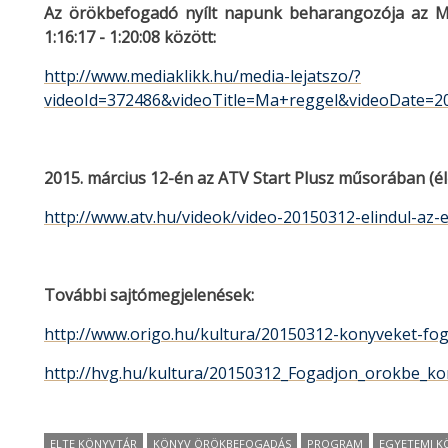
Az örökbefogadó nyílt napunk beharangozója az M
1:16:17 - 1:20:08 között:
http://www.mediaklikk.hu/media-lejatszo/?
videoId=372486&videoTitle=Ma+reggel&videoDate=2
2015. március 12-én az ATV Start Plusz műsorában (él
http://www.atv.hu/videok/video-20150312-elindul-az
További sajtómegjelenések:
http://www.origo.hu/kultura/20150312-konyveket-fo
http://hvg.hu/kultura/20150312_Fogadjon_orokbe_ko
ELTE KÖNYVTÁR
KÖNYV ÖRÖKBEFOGADÁS
PROGRAM
EGYETEMI K