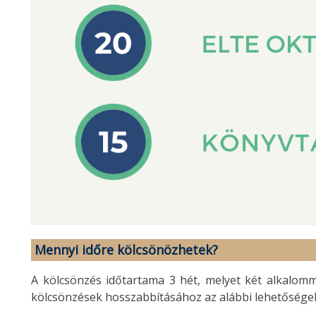
Mennyi időre kölcsönözhetek?
A kölcsönzés időtartama 3 hét, melyet két alkalomm
kölcsönzések hosszabbításához az alábbi lehetőségek