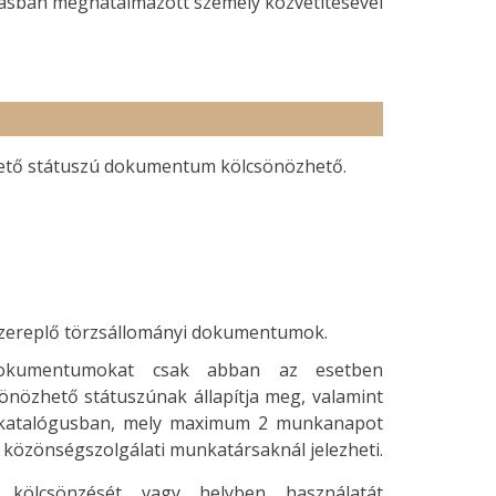
rásban meghatalmazott személy közvetítésével
ető státuszú dokumentum kölcsönözhető.
szereplő törzsállományi dokumentumok.
okumentumokat csak abban az esetben
nözhető státuszúnak állapítja meg, valamint
ne katalógusban, mely maximum 2 munkanapot
 közönségszolgálati munkatársaknál jelezheti.
kölcsönzését vagy helyben használatát