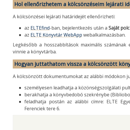
Hol ellenőrizhetem a kölcsönzéseim lejárati id
A kölcsönzései lejárati határidejét ellenőrizheti:
az
ELTEfind
-ban, bejelentkezés után a
Saját pol
az
ELTE Könyvtár WebApp
webalkalmazásban.
Legkésőbb a hosszabbítások maximális számának e
vinnie a könyvtárba.
Hogyan juttathatom vissza a kölcsönzött kön
A kölcsönzött dokumentumokat az alábbi módokon jut
személyesen leadhatja a közönségszolgálati pul
berakhatja a könyvbedobó szekrénybe (Bibliobo
feladhatja postán az alábbi címre: ELTE Egy
Ferenciek tere 6.