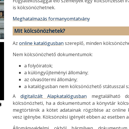
Fogyatékossággal élő személyek egy kölcsönzéssel í
is kölcsönözhetnek.
Meghatalmazás formanyomtatvány
Mit kölcsönözhetek?
Az
online katalógusban
szereplő, minden kölcsönözh
Nem kölcsönözhető dokumentumok:
a folyóiratok;
a különgyűjteményi állomány;
az olvasótermi állomány;
a katalógusban nem kölcsönözhető státusszal 
A
digitalizált Alapkatalógusban
megtalálható d
kölcsönözheti, ha a dokumentumot a könyvtár kölcsö
megtörténik a kötet adatainak rögzítése az onli
vesz igénybe. Kölcsönzési igényét ebben az esetben a
Állományvédelmi okból bármilyen dokumentum 