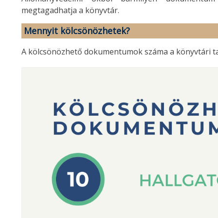
megtagadhatja a könyvtár.
Mennyit kölcsönözhetek?
A kölcsönözhető dokumentumok száma a könyvtári tag