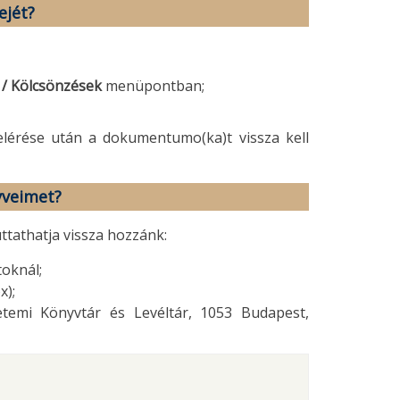
ejét?
c / Kölcsönzések
menüpontban;
lérése után a dokumentumo(ka)t vissza kell
yveimet?
tathatja vissza hozzánk:
toknál;
x);
etemi Könyvtár és Levéltár, 1053 Budapest,