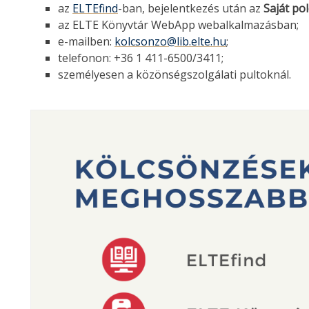
az
ELTEfind
-ban, bejelentkezés után az
Saját po
az ELTE Könyvtár WebApp webalkalmazásban;
e-mailben:
kolcsonzo@lib.elte.hu
;
telefonon: +36 1 411-6500/3411;
személyesen a közönségszolgálati pultoknál.