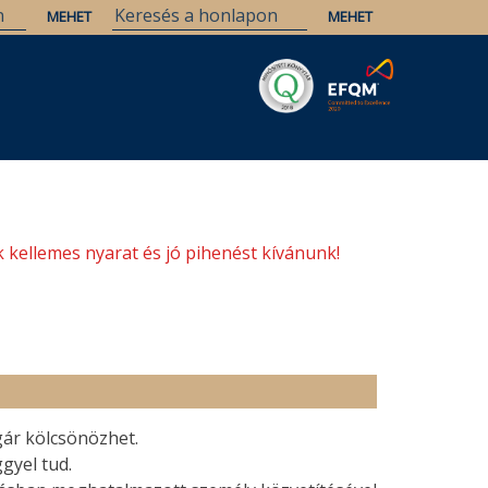
Savaria
Örökség
ELTE Könyvtárak
 kellemes nyarat és jó pihenést kívánunk!
gár kölcsönözhet.
gyel tud.