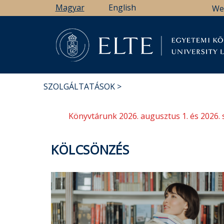
Ugrás
Magyar
English
We
a
tartalomra
Könyv
SZOLGÁLTATÁSOK
MORZSA
Könyvtárunk 2026. augusztus 1. és 2026. 
KÖLCSÖNZÉS