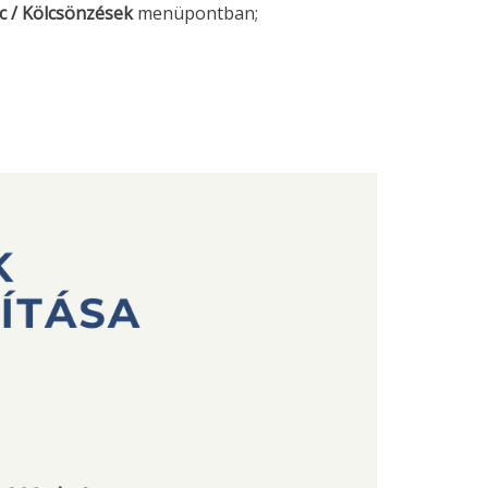
lc / Kölcsönzések
menüpontban;