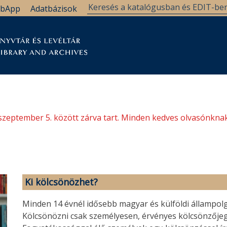
bApp
Adatbázisok
tár
Kutatástámogatás
Levéltár
Támogatás
szeptember 5. között zárva tart. Minden kedves olvasónknak
Ki kölcsönözhet?
Minden 14 évnél idősebb magyar és külföldi állampol
Kölcsönözni csak személyesen, érvényes kölcsönzőjeg