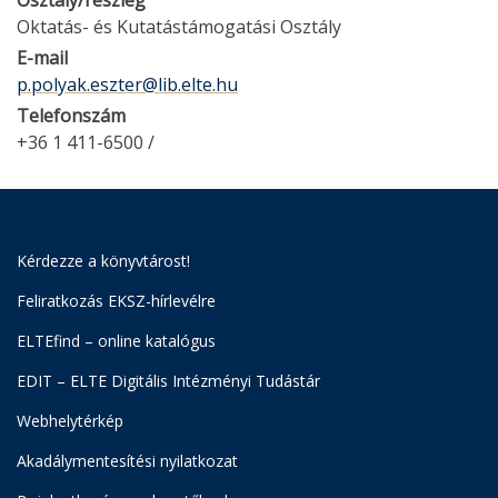
Osztály/részleg
Oktatás- és Kutatástámogatási Osztály
E-mail
p.polyak.eszter@lib.elte.hu
Telefonszám
+36 1 411-6500 /
Kérdezze a könyvtárost!
Feliratkozás EKSZ-hírlevélre
ELTEfind – online katalógus
EDIT – ELTE Digitális Intézményi Tudástár
Webhelytérkép
Akadálymentesítési nyilatkozat