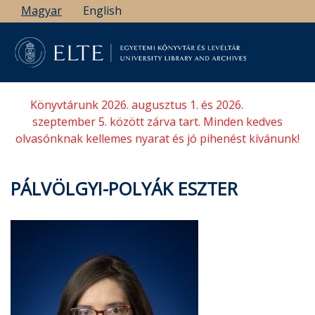
Ugrás
Magyar
English
a
tartalomra
Könyvtárunk 2026. augusztus 1. és 2026.
szeptember 5. között zárva tart. Minden kedves
olvasónknak kellemes nyarat és jó pihenést kívánunk!
PÁLVÖLGYI-POLYÁK ESZTER