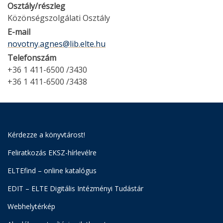
Osztály/részleg
Közönségszolgálati Osztály
E-mail
novotny.agnes@lib.elte.hu
Telefonszám
+36 1 411-6500 /3430
+36 1 411-6500 /3438
Kérdezze a könyvtárost!
Feliratkozás EKSZ-hírlevélre
ELTEfind – online katalógus
EDIT – ELTE Digitális Intézményi Tudástár
Webhelytérkép