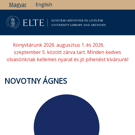
Ugrás
Magyar
English
a
tartalomra
Könyvtárunk 2026. augusztus 1. és 2026.
szeptember 5. között zárva tart. Minden kedves
olvasónknak kellemes nyarat és jó pihenést kívánunk!
NOVOTNY ÁGNES