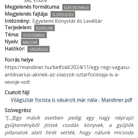
SAL Endre
Megjelenés formátuma
ELEKTRONIKUS
Megjelenés fajtája
ELSŐDLEGES
Intézmény
Egyetemi Könyvtár és Levéltár
Terjedelem
RÖVID HÍR
Téma
GYŰJTEMÉNY
Nyelv
MAGYAR
Hatókör
ORSZÁGOS
Forrás helye
https://mandiner.hu/belfold/2024/11/egy-regi-vagasu-
antikvarius-akinek-az-olaszok-sztarfocistaja-is-a-
vevoje-volt
Csatolt fájl
Világsztár focista is vásárolt már nála - Mandiner.pdf
Szövegrész
"[...]Egy másik esetben pedig egy nagy néprajzi
gyűjteményből jöttek csodás könyvek, a gyűjtők
pillanatok alatt hírét vették, hogy nálunk micsoda