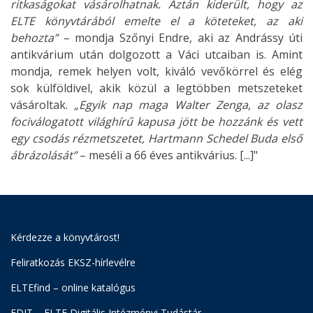
ritkaságokat vásárolhatnak. Aztán kiderült, hogy az
ELTE könyvtárából emelte el a köteteket, az aki
behozta”
– mondja Szőnyi Endre, aki az Andrássy úti
antikvárium után dolgozott a Váci utcaiban is. Amint
mondja, remek helyen volt, kiváló vevőkörrel és elég
sok külföldivel, akik közül a legtöbben metszeteket
vásároltak.
„Egyik nap maga Walter Zenga, az olasz
fociválogatott világhírű kapusa jött be hozzánk és vett
egy csodás rézmetszetet, Hartmann Schedel Buda első
ábrázolását”
– meséli a 66 éves antikvárius. [...]"
Kérdezze a könyvtárost!
Feliratkozás EKSZ-hírlevélre
ELTEfind – online katalógus
EDIT – ELTE Digitális Intézményi Tudástár