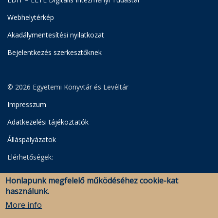
Webhelytérkép
Akadálymentesítési nyilatkozat
Bejelentkezés szerkesztőknek
© 2026 Egyetemi Könyvtár és Levéltár
Impresszum
Adatkezelési tájékoztatók
Álláspályázatok
Elérhetőségek:
Egyetemi Könyvtár
Honlapunk megfelelő működéséhez cookie-kat
Levéltár
használunk.
Savaria Könyvtár és Levéltár (Szombathely)
More info