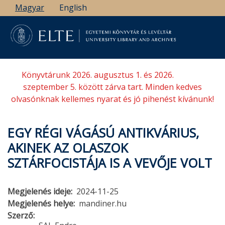
Ugrás
Magyar
English
a
tartalomra
Könyvtárunk 2026. augusztus 1. és 2026.
szeptember 5. között zárva tart. Minden kedves
olvasónknak kellemes nyarat és jó pihenést kívánunk!
EGY RÉGI VÁGÁSÚ ANTIKVÁRIUS,
AKINEK AZ OLASZOK
SZTÁRFOCISTÁJA IS A VEVŐJE VOLT
Megjelenés ideje
2024-11-25
Megjelenés helye
mandiner.hu
Szerző