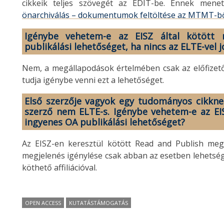
cikkeik teljes szövegét az EDIT-be. Ennek menet
önarchiválás – dokumentumok feltöltése az MTMT-bő
Igénybe vehetem-e az EISZ által kötött 
publikálási lehetőséget, ha nincs az ELTE-vel
Nem, a megállapodások értelmében csak az előfizető 
tudja igénybe venni ezt a lehetőséget.
Első szerzője vagyok egy tudományos cikknek,
szerző nem ELTE-s. Igénybe vehetem-e az EIS
ingyenes OA publikálási lehetőséget?
Az EISZ-en keresztül kötött Read and Publish megá
megjelenés igénylése csak abban az esetben lehetség
köthető affiliációval.
OPEN ACCESS
KUTATÁSTÁMOGATÁS