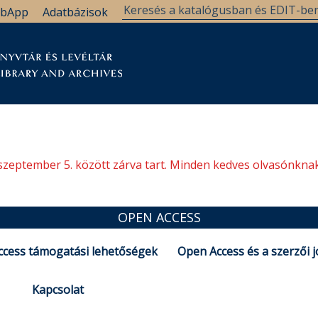
bApp
Adatbázisok
tár
Kutatástámogatás
Levéltár
Támogatás
szeptember 5. között zárva tart. Minden kedves olvasónknak
OPEN ACCESS
cess támogatási lehetőségek
Open Access és a szerzői 
Kapcsolat