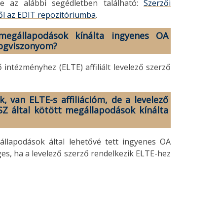
e az alábbi segédletben található:
Szerzői
l az EDIT repozitóriumba
.
megállapodások kínálta ingyenes OA
 jogviszonyom?
intézményhez (ELTE) affiliált levelező szerző
 van ELTE-s affiliációm, de a levelező
Z által kötött megállapodások kínálta
llapodások által lehetővé tett ingyenes OA
es, ha a levelező szerző rendelkezik ELTE-hez