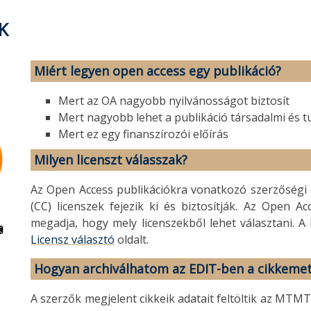
K
Miért legyen open access egy publikáció?
Mert az OA nagyobb nyilvánosságot biztosít
Mert nagyobb lehet a publikáció társadalmi és
Mert ez egy finanszírozói előírás
Milyen licenszt válasszak?
Az Open Access publikációkra vonatkozó szerzőségi 
(CC) licenszek fejezik ki és biztosítják. Az Open 
megadja, hogy mely licenszekből lehet választani. 
Licensz választó
oldalt.
Hogyan archiválhatom az EDIT-ben a cikkeme
A szerzők megjelent cikkeik adatait feltöltik az MTM