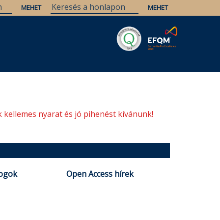
Savaria
Örökség
ELTE Könyvtárak
 kellemes nyarat és jó pihenést kívánunk!
jogok
Open Access hírek