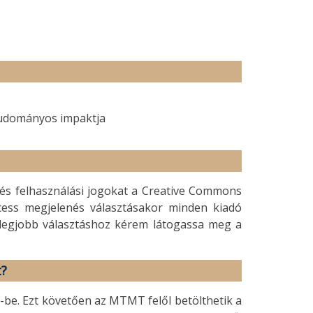
 tudományos impaktja
és felhasználási jogokat a Creative Commons
Access megjelenés választásakor minden kiadó
A legjobb választáshoz kérem látogassa meg a
t?
T-be. Ezt követően az MTMT felől betölthetik a