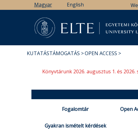
Ugrás
Magyar
English
We
a
tartalomra
Könyv
KUTATÁSTÁMOGATÁS
OPEN ACCESS
MORZSA
Könyvtárunk 2026. augusztus 1. és 2026. 
Fogalomtár
Open Ac
Gyakran ismételt kérdések