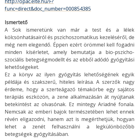
http://opac.elte.hu/F?
func=direct&doc_number=000854385
Ismertető
A Sok ismeretünk van már a test és a lélek
kölcsönhatásairól és pszichoszomatikus kezeléséről, de
még nem elegendő. Éppen ezért örömmel kell fogadni
minden kísérletet, amely bemutatja a bio-pszicho-
szociális betegségmodellt és az ebből adódó gyógyítási
lehetőségeket.
Ez a könyv az ilyen gyógyítás lehetőségének egyik
példája és szakszerű, hiteles leírása. A szerzők nagy
érdeme, hogy a szerteágazó témakörbe egy sajátos
terápiás eszközön, a zene alkalmazásán át nyújtanak
betekintést az olvasónak. Ez mintegy Ariadné fonala.
Nemcsak az emberi bajok természetében lehet ennek
révén eligazodni, hanem azt is megérthetjük, hogyan
lehet a zenét felhasználni a legkülönbözőbb
betegségek gyógyításában.