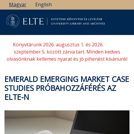
Ugrás
Magyar
English
a
tartalomra
Könyvtárunk 2026. augusztus 1. és 2026.
szeptember 5. között zárva tart. Minden kedves
olvasónknak kellemes nyarat és jó pihenést kívánunk!
EMERALD EMERGING MARKET CASE
STUDIES PRÓBAHOZZÁFÉRÉS AZ
ELTE-N