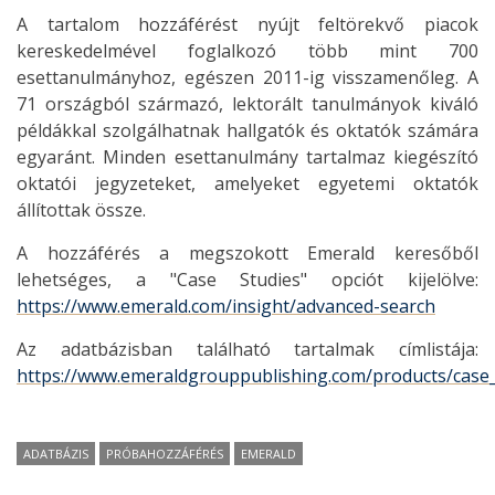
A tartalom hozzáférést nyújt feltörekvő piacok
kereskedelmével foglalkozó több mint 700
esettanulmányhoz, egészen 2011-ig visszamenőleg. A
71 országból származó, lektorált tanulmányok kiváló
példákkal szolgálhatnak hallgatók és oktatók számára
egyaránt. Minden esettanulmány tartalmaz kiegészító
oktatói jegyzeteket, amelyeket egyetemi oktatók
állítottak össze.
A hozzáférés a megszokott Emerald keresőből
lehetséges, a "Case Studies" opciót kijelölve:
https://www.emerald.com/insight/advanced-search
Az adatbázisban található tartalmak címlistája:
https://www.emeraldgrouppublishing.com/products/case_s
ADATBÁZIS
PRÓBAHOZZÁFÉRÉS
EMERALD