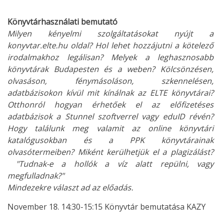
Könyvtárhasználati bemutató
Milyen kényelmi szolgáltatásokat nyújt a
konyvtar.elte.hu oldal? Hol lehet hozzájutni a kötelező
irodalmakhoz legálisan? Melyek a leghasznosabb
könyvtárak Budapesten és a weben? Kölcsönzésen,
olvasáson, fénymásoláson, szkennelésen,
adatbázisokon kívül mit kínálnak az ELTE könyvtárai?
Otthonról hogyan érhetőek el az előfizetéses
adatbázisok a Stunnel szoftverrel vagy eduID révén?
Hogy találunk meg valamit az online könyvtári
katalógusokban és a PPK könyvtárainak
olvasótermeiben? Miként kerülhetjük el a plagizálást?
"Tudnak-e a hollók a víz alatt repülni, vagy
megfulladnak?"
Mindezekre választ ad az előadás.
November 18. 14:30-15:15 Könyvtár bemutatása KAZY