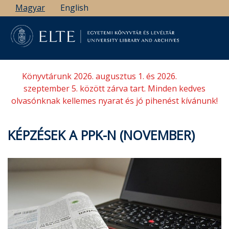
Ugrás
Magyar
English
a
tartalomra
Könyvtárunk 2026. augusztus 1. és 2026.
szeptember 5. között zárva tart. Minden kedves
olvasónknak kellemes nyarat és jó pihenést kívánunk!
KÉPZÉSEK A PPK-N (NOVEMBER)