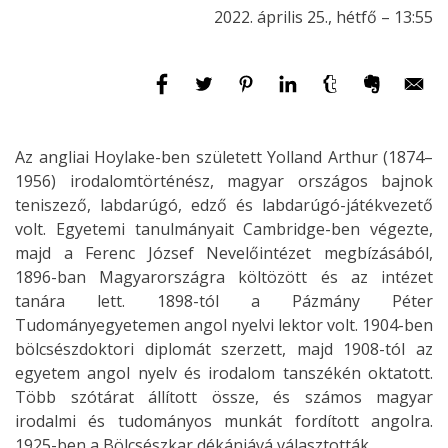
2022. április 25., hétfő – 13:55
Az angliai Hoylake-ben született Yolland Arthur (1874–
1956) irodalomtörténész, magyar országos bajnok
teniszező, labdarúgó, edző és labdarúgó-játékvezető
volt. Egyetemi tanulmányait Cambridge-ben végezte,
majd a Ferenc József Nevelőintézet megbízásából,
1896-ban Magyarországra költözött és az intézet
tanára lett. 1898-tól a Pázmány Péter
Tudományegyetemen angol nyelvi lektor volt. 1904-ben
bölcsészdoktori diplomát szerzett, majd 1908-tól az
egyetem angol nyelv és irodalom tanszékén oktatott.
Több szótárat állított össze, és számos magyar
irodalmi és tudományos munkát fordított angolra.
1925-ben a Bölcsészkar dékánjává választották.