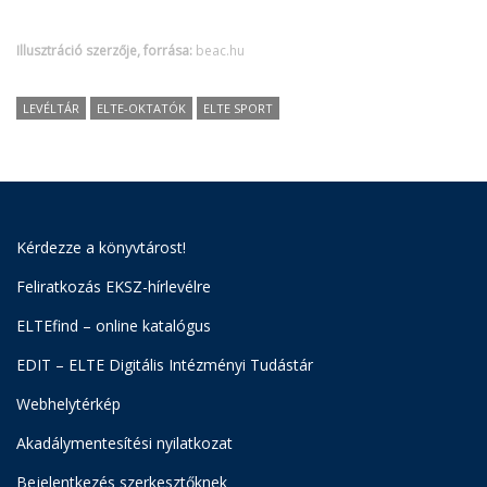
Illusztráció szerzője, forrása:
beac.hu
LEVÉLTÁR
ELTE-OKTATÓK
ELTE SPORT
Kérdezze a könyvtárost!
Feliratkozás EKSZ-hírlevélre
ELTEfind – online katalógus
EDIT – ELTE Digitális Intézményi Tudástár
Webhelytérkép
Akadálymentesítési nyilatkozat
Bejelentkezés szerkesztőknek