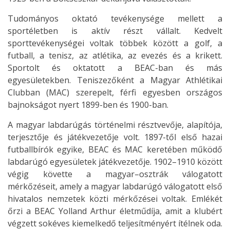
Tudományos oktató tevékenysége mellett a
sportéletben is aktív részt vállalt. Kedvelt
sporttevékenységei voltak többek között a golf, a
futball, a tenisz, az atlétika, az evezés és a krikett.
Sportolt és oktatott a BEAC-ban és más
egyesületekben. Teniszezőként a Magyar Athlétikai
Clubban (MAC) szerepelt, férfi egyesben országos
bajnokságot nyert 1899-ben és 1900-ban.
A magyar labdarúgás történelmi résztvevője, alapítója,
terjesztője és játékvezetője volt. 1897-től első hazai
futballbírók egyike, BEAC és MAC keretében működő
labdarúgó egyesületek játékvezetője. 1902–1910 között
végig követte a magyar–osztrák válogatott
mérkőzéseit, amely a magyar labdarúgó válogatott első
hivatalos nemzetek közti mérkőzései voltak. Emlékét
őrzi a BEAC Yolland Arthur életműdíja, amit a klubért
végzett sokéves kiemelkedő teljesítményért ítélnek oda.