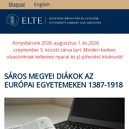
Ugrás
Magyar
English
a
tartalomra
Könyvtárunk 2026. augusztus 1. és 2026.
szeptember 5. között zárva tart. Minden kedves
olvasónknak kellemes nyarat és jó pihenést kívánunk!
SÁROS MEGYEI DIÁKOK AZ
EURÓPAI EGYETEMEKEN 1387-1918