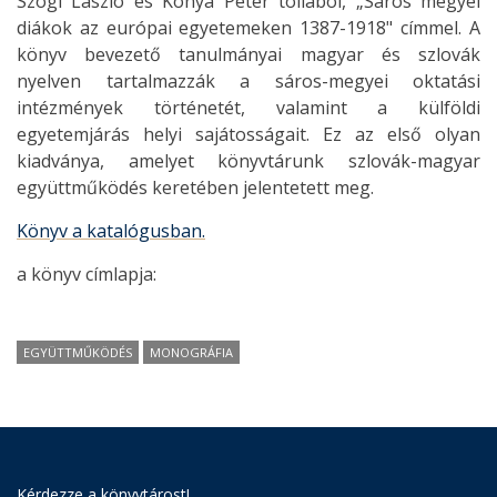
Szögi László és Kónya Péter tollából, „Sáros megyei
diákok az európai egyetemeken 1387-1918" címmel. A
könyv bevezető tanulmányai magyar és szlovák
nyelven tartalmazzák a sáros-megyei oktatási
intézmények történetét, valamint a külföldi
egyetemjárás helyi sajátosságait. Ez az első olyan
kiadványa, amelyet könyvtárunk szlovák-magyar
együttműködés keretében jelentetett meg.
Könyv a katalógusban.
a könyv címlapja:
EGYÜTTMŰKÖDÉS
MONOGRÁFIA
Kérdezze a könyvtárost!