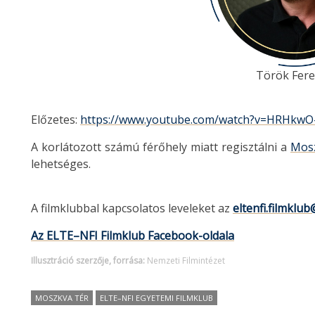
Török Fere
Előzetes:
https://www.youtube.com/watch?v=HRHkwO
A korlátozott számú férőhely miatt regisztálni a
Mosz
lehetséges.
A filmklubbal kapcsolatos leveleket az
eltenfi.filmklub
Az ELTE–NFI Filmklub Facebook-oldala
Illusztráció szerzője, forrása:
Nemzeti Filmintézet
MOSZKVA TÉR
ELTE–NFI EGYETEMI FILMKLUB