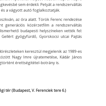
legkevésbé sem érdekli. Petyát a rendszerváltás
 és a vágyott autó foglalkoztatják.
szkván, az óra alatt. Török Ferenc rendezése
t generációs közérzetfilm a rendszerváltás
elismerhető budapesti helyszíneken vették fel:
 Gellért gyógyfürdő, Gyorskocsi utcai Pajtás
adórészleteken keresztül megjelenik az 1989-es
között Nagy Imre újratemetése, Kádár János
örtént érettségitétel-botrány is.
i tér (Budapest, V. Ferenciek tere 6.)