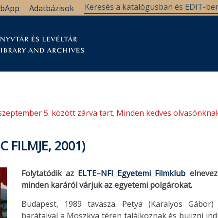
bApp
Adatbázisok
tár
Kutatástámogatás
Levéltár
Támogatás
szeptember 5. között zárva tart. Minden kedves olvasónknak
 FILMJE, 2001)
Folytatódik az
ELTE–NFI Egyetemi Filmklub
elnevezé
minden karáról várjuk az egyetemi polgárokat.
Budapest, 1989 tavasza. Petya (Karalyos Gábor) 
barátaival a Moszkva téren találkoznak és bulizni ind