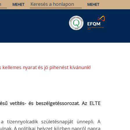
Savaria
Örökség
ELTE Könyvtárak
 kellemes nyarat és jó pihenést kívánunk!
sű vetítés- és beszélgetéssorozat. Az ELTE
a tizennyolcadik születésnapját ünnepli. A
ulnak. A politikai helyzet közben napról napra