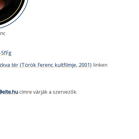
nc
-5fFg
kva tér (Török Ferenc kultfilmje, 2001)
linken
@elte.hu
címre várják a szervezők.