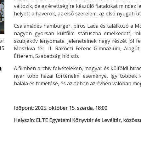
változik, de az érettségire készülő fiatalokat mindez 
helyett a haverok, az első szerelem, az első nyugati út
Csalamádés hamburger, piros Lada és találkozó a Mo
nagyon gyorsan kultfilm státuszba emelkedett, min
ár
szubjektív lenyomata. Jeleneteinek nagy részét jól f
15
Moszkva tér, II. Rákóczi Ferenc Gimnázium, Alagút,
Étterem, Szabadság híd stb.
A filmben archív felvételeken, magyar és külföldi hír
nyár több hazai történelmi eseménye, így többek 
halála és temetése, és az abban az évben valóban megt
Időpont: 2025. október 15. szerda, 18:00
Helyszín: ELTE Egyetemi Könyvtár és Levéltár, közösség