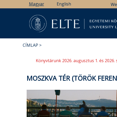
Ugrás
Magyar
English
We
a
tartalomra
Könyv
CÍMLAP
MORZSA
Könyvtárunk 2026. augusztus 1. és 2026. 
MOSZKVA TÉR (TÖRÖK FERENC