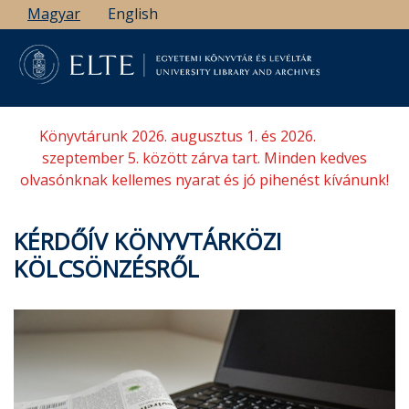
Ugrás
Magyar
English
a
tartalomra
Könyvtárunk 2026. augusztus 1. és 2026.
szeptember 5. között zárva tart. Minden kedves
olvasónknak kellemes nyarat és jó pihenést kívánunk!
KÉRDŐÍV KÖNYVTÁRKÖZI
KÖLCSÖNZÉSRŐL