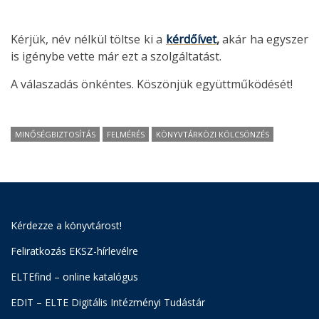
Kérjük, név nélkül töltse ki a
kérdőívet
,
akár ha egyszer
is igénybe vette már ezt a szolgáltatást.
A válaszadás önkéntes. Köszönjük együttműködését!
MINŐSÉGBIZTOSÍTÁS
FELMÉRÉS
KÖNYVTÁRKÖZI KÖLCSÖNZÉS
Kérdezze a könyvtárost!
Feliratkozás EKSZ-hírlevélre
ELTEfind – online katalógus
EDIT – ELTE Digitális Intézményi Tudástár