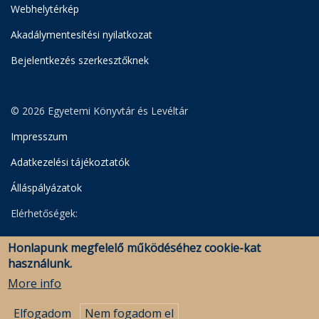
Webhelytérkép
Akadálymentesítési nyilatkozat
Bejelentkezés szerkesztőknek
© 2026 Egyetemi Könyvtár és Levéltár
Impresszum
Adatkezelési tájékoztatók
Álláspályázatok
Elérhetőségek:
Egyetemi Könyvtár
Honlapunk megfelelő működéséhez cookie-kat
Levéltár
használunk.
Savaria Könyvtár és Levéltár (Szombathely)
More info
Elfogadom
Nem fogadom el