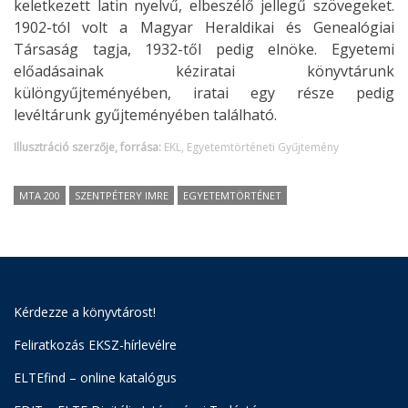
keletkezett latin nyelvű, elbeszélő jellegű szövegeket.
1902-tól volt a Magyar Heraldikai és Genealógiai
Társaság tagja, 1932-től pedig elnöke. Egyetemi
előadásainak kéziratai könyvtárunk
különgyűjteményében, iratai egy része pedig
levéltárunk gyűjteményében található.
Illusztráció szerzője, forrása:
EKL, Egyetemtörténeti Gyűjtemény
MTA 200
SZENTPÉTERY IMRE
EGYETEMTÖRTÉNET
Kérdezze a könyvtárost!
Feliratkozás EKSZ-hírlevélre
ELTEfind – online katalógus