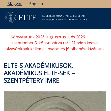
Ugrás
Magyar
English
a
tartalomra
Könyvtárunk 2026. augusztus 1. és 2026.
szeptember 5. között zárva tart. Minden kedves
olvasónknak kellemes nyarat és jó pihenést kívánunk!
ELTE-S AKADÉMIKUSOK,
AKADÉMIKUS ELTE-SEK –
SZENTPÉTERY IMRE