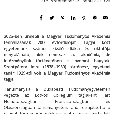
2025. szeptember 26., péntek – 09:26
2025-ben ünnepli a Magyar Tudományos Akadémia
fennállásának 200. évfordulóját. Tagjai közt
egyetemünk számos kiváló diákja és oktatója
megtalálható, akik nemcsak az akadémia, de
intézményünk történetében is nyomot hagytak.
Szentpétery Imre (1878–1950) történész, egyetemi
tanár 1929-től volt a Magyar Tudományos Akadémia
tagja.
Tanulmányait a Budapesti Tudományegyetemen
végezte az Eötvös Collegium tagjaként. Járt
Németországban, Franciaországban és
Olaszországban tanulmányúton, ahol elsajátította a
nyugati történetírás módszertanát és megismerkedett