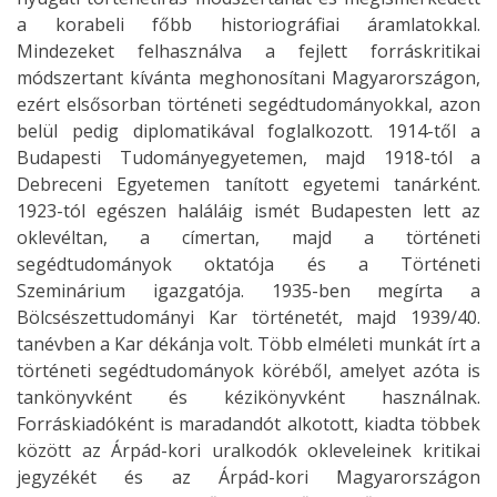
a korabeli főbb historiográfiai áramlatokkal.
Mindezeket felhasználva a fejlett forráskritikai
módszertant kívánta meghonosítani Magyarországon,
ezért elsősorban történeti segédtudományokkal, azon
belül pedig diplomatikával foglalkozott. 1914-től a
Budapesti Tudományegyetemen, majd 1918-tól a
Debreceni Egyetemen tanított egyetemi tanárként.
1923-tól egészen haláláig ismét Budapesten lett az
oklevéltan, a címertan, majd a történeti
segédtudományok oktatója és a Történeti
Szeminárium igazgatója. 1935-ben megírta a
Bölcsészettudományi Kar történetét, majd 1939/40.
tanévben a Kar dékánja volt. Több elméleti munkát írt a
történeti segédtudományok köréből, amelyet azóta is
tankönyvként és kézikönyvként használnak.
Forráskiadóként is maradandót alkotott, kiadta többek
között az Árpád-kori uralkodók okleveleinek kritikai
jegyzékét és az Árpád-kori Magyarországon