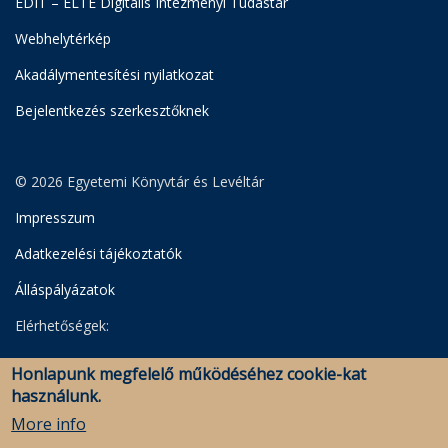
EDIT – ELTE Digitális Intézményi Tudástár
Webhelytérkép
Akadálymentesítési nyilatkozat
Bejelentkezés szerkesztőknek
© 2026 Egyetemi Könyvtár és Levéltár
Impresszum
Adatkezelési tájékoztatók
Álláspályázatok
Elérhetőségek:
Egyetemi Könyvtár
Honlapunk megfelelő működéséhez cookie-kat
Levéltár
használunk.
Savaria Könyvtár és Levéltár (Szombathely)
More info