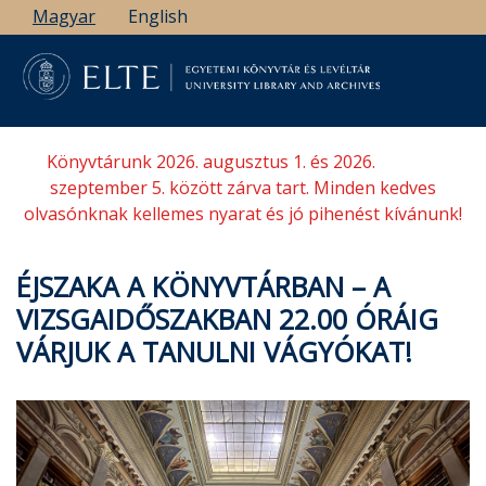
Ugrás
Magyar
English
a
tartalomra
Könyvtárunk 2026. augusztus 1. és 2026.
szeptember 5. között zárva tart. Minden kedves
olvasónknak kellemes nyarat és jó pihenést kívánunk!
ÉJSZAKA A KÖNYVTÁRBAN – A
VIZSGAIDŐSZAKBAN 22.00 ÓRÁIG
VÁRJUK A TANULNI VÁGYÓKAT!