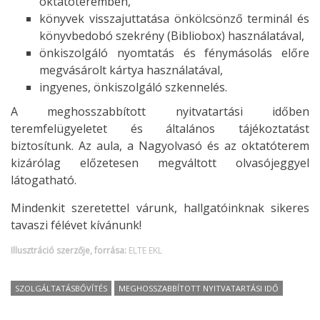
oktatóteremben,
könyvek visszajuttatása önkölcsönző terminál és
könyvbedobó szekrény (Bibliobox) használatával,
önkiszolgáló nyomtatás és fénymásolás előre
megvásárolt kártya használatával,
ingyenes, önkiszolgáló szkennelés.
A meghosszabbított nyitvatartási időben
teremfelügyeletet és általános tájékoztatást
biztosítunk. Az aula, a Nagyolvasó és az oktatóterem
kizárólag előzetesen megváltott olvasójeggyel
látogatható.
Mindenkit szeretettel várunk, hallgatóinknak sikeres
tavaszi félévet kívánunk!
Illusztráció szerzője, forrása:
ELTE EKL
SZOLGÁLTATÁSBŐVÍTÉS
MEGHOSSZABBÍTOTT NYITVATARTÁSI IDŐ