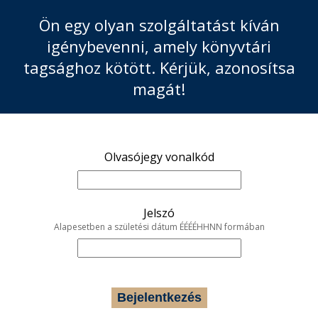
Ön egy olyan szolgáltatást kíván
igénybevenni, amely könyvtári
tagsághoz kötött. Kérjük, azonosítsa
magát!
Olvasójegy vonalkód
Jelszó
Alapesetben a születési dátum ÉÉÉÉHHNN formában