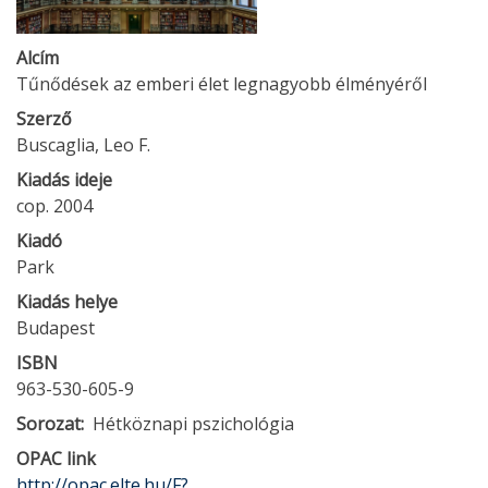
Alcím
Tűnődések az emberi élet legnagyobb élményéről
Szerző
Buscaglia, Leo F.
Kiadás ideje
cop. 2004
Kiadó
Park
Kiadás helye
Budapest
ISBN
963-530-605-9
Sorozat
Hétköznapi pszichológia
OPAC link
http://opac.elte.hu/F?