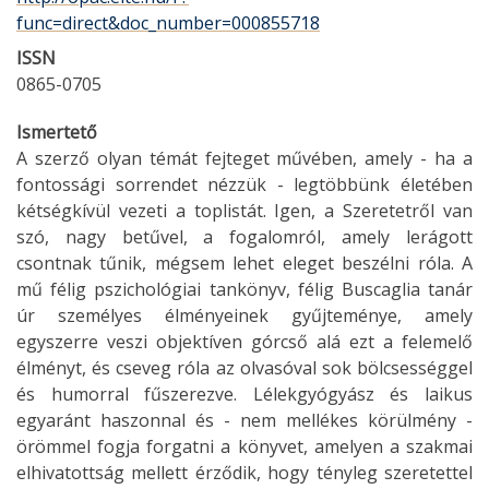
func=direct&doc_number=000855718
ISSN
0865-0705
Ismertető
A szerző olyan témát fejteget művében, amely - ha a
fontossági sorrendet nézzük - legtöbbünk életében
kétségkívül vezeti a toplistát. Igen, a Szeretetről van
szó, nagy betűvel, a fogalomról, amely lerágott
csontnak tűnik, mégsem lehet eleget beszélni róla. A
mű félig pszichológiai tankönyv, félig Buscaglia tanár
úr személyes élményeinek gyűjteménye, amely
egyszerre veszi objektíven górcső alá ezt a felemelő
élményt, és cseveg róla az olvasóval sok bölcsességgel
és humorral fűszerezve. Lélekgyógyász és laikus
egyaránt haszonnal és - nem mellékes körülmény -
örömmel fogja forgatni a könyvet, amelyen a szakmai
elhivatottság mellett érződik, hogy tényleg szeretettel