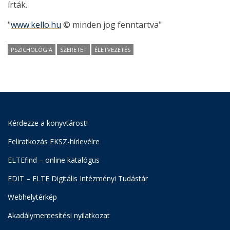
írták.
"
www.kello.hu
© minden jog fenntartva"
PSZICHOLÓGIA
SZERETET
ÉLETVEZETÉS
Kérdezze a könyvtárost!
Feliratkozás EKSZ-hírlevélre
ELTEfind – online katalógus
EDIT – ELTE Digitális Intézményi Tudástár
Webhelytérkép
Akadálymentesítési nyilatkozat