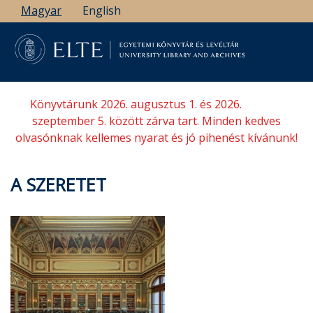
Ugrás
Magyar
English
a
tartalomra
Könyvtárunk 2026. augusztus 1. és 2026.
szeptember 5. között zárva tart. Minden kedves
olvasónknak kellemes nyarat és jó pihenést kívánunk!
A SZERETET