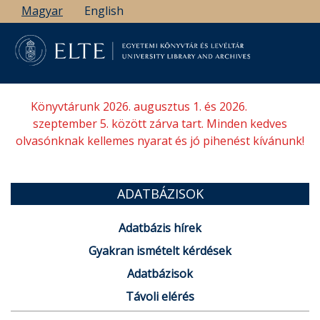
Ugrás
Magyar
English
a
tartalomra
Könyvtárunk 2026. augusztus 1. és 2026.
szeptember 5. között zárva tart. Minden kedves
olvasónknak kellemes nyarat és jó pihenést kívánunk!
ADATBÁZISOK
Adatbázis hírek
Gyakran ismételt kérdések
Adatbázisok
Távoli elérés