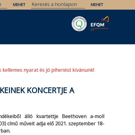
Savaria
Örökség
ELTE Könyvtárak
 kellemes nyarat és jó pihenést kívánunk!
KEINEK KONCERTJE A
dékeiből álló kvartettje Beethoven a-moll
03) című műveit adja elő 2021. szeptember 18-
rban.