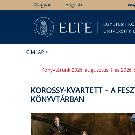
Ugrás
Magyar
English
We
a
tartalomra
Könyv
CÍMLAP
MORZSA
Könyvtárunk 2026. augusztus 1. és 2026. 
KOROSSY-KVARTETT – A FES
KÖNYVTÁRBAN