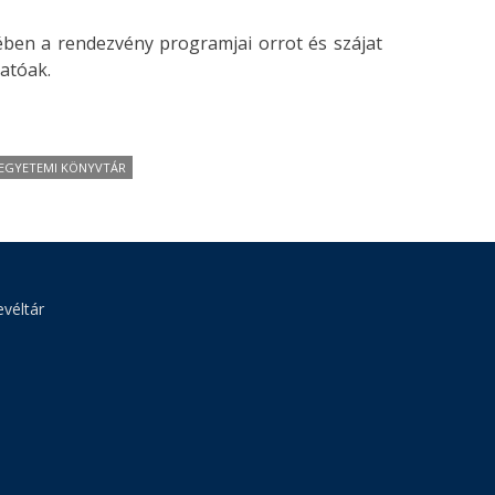
ben a rendezvény programjai orrot és szájat
hatóak.
 EGYETEMI KÖNYVTÁR
véltár