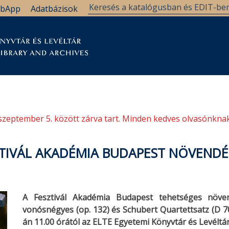
bApp
Adatbázisok
tár
Kutatástámogatás
Levéltár
Támogatás
szeptember 5. között zárva tart. Minden kedves olvasónknak
ZTIVÁL AKADÉMIA BUDAPEST NÖVENDÉ
A Fesztivál Akadémia Budapest tehetséges növen
vonósnégyes (op. 132) és Schubert Quartettsatz (D 7
án 11.00 órától az ELTE Egyetemi Könyvtár és Levéltá