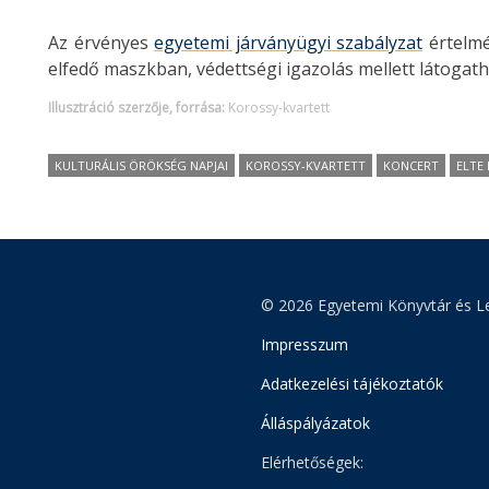
Az érvényes
egyetemi járványügyi szabályzat
értelmé
elfedő maszkban, védettségi igazolás mellett látogat
Illusztráció szerzője, forrása:
Korossy-kvartett
KULTURÁLIS ÖRÖKSÉG NAPJAI
KOROSSY-KVARTETT
KONCERT
ELTE
© 2026 Egyetemi Könyvtár és Le
Impresszum
Adatkezelési tájékoztatók
Álláspályázatok
Elérhetőségek: