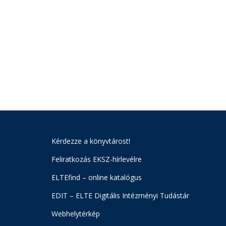
Kérdezze a könyvtárost!
Feliratkozás EKSZ-hírlevélre
ELTEfind – online katalógus
EDIT – ELTE Digitális Intézményi Tudástár
Webhelytérkép