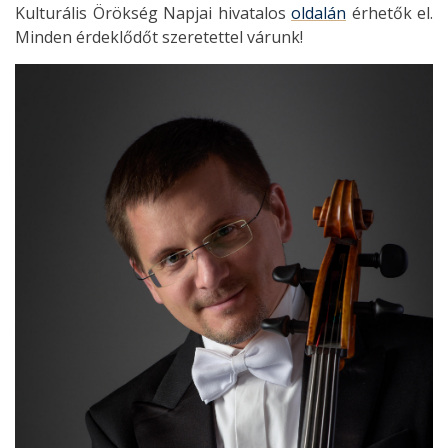
Kulturális Örökség Napjai hivatalos
oldalán
érhetők el.
Minden érdeklődőt szeretettel várunk!