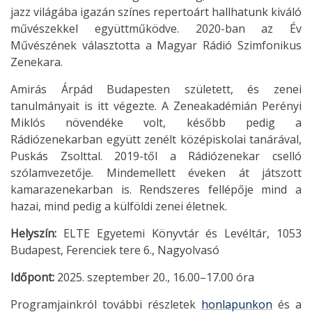
jazz világába igazán színes repertoárt hallhatunk kiváló
művészekkel együttműködve. 2020-ban az Év
Művészének választotta a Magyar Rádió Szimfonikus
Zenekara.
Amirás Árpád Budapesten született, és zenei
tanulmányait is itt végezte. A Zeneakadémián Perényi
Miklós növendéke volt, később pedig a
Rádiózenekarban együtt zenélt középiskolai tanárával,
Puskás Zsolttal. 2019-től a Rádiózenekar cselló
szólamvezetője. Mindemellett éveken át játszott
kamarazenekarban is. Rendszeres fellépője mind a
hazai, mind pedig a külföldi zenei életnek.
Helyszín:
ELTE Egyetemi Könyvtár és Levéltár, 1053
Budapest, Ferenciek tere 6., Nagyolvasó
Időpont:
2025. szeptember 20., 16.00–17.00 óra
Programjainkról további részletek
honlapunkon
és a