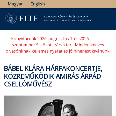
Ugrás
Magyar
English
a
tartalomra
Könyvtárunk 2026. augusztus 1. és 2026.
szeptember 5. között zárva tart. Minden kedves
olvasónknak kellemes nyarat és jó pihenést kívánunk!
BÁBEL KLÁRA HÁRFAKONCERTJE,
KÖZREMŰKÖDIK AMIRÁS ÁRPÁD
CSELLÓMŰVÉSZ