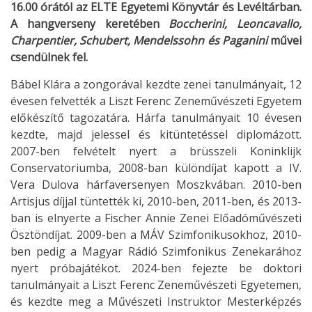
16.00 órától az ELTE Egyetemi Könyvtár és Levéltárban.
A hangverseny keretében
Boccherini, Leoncavallo,
Charpentier, Schubert, Mendelssohn és Paganini
művei
csendülnek fel.
Bábel Klára a zongorával kezdte zenei tanulmányait, 12
évesen felvették a Liszt Ferenc Zeneművészeti Egyetem
előkészítő tagozatára. Hárfa tanulmányait 10 évesen
kezdte, majd jelessel és kitüntetéssel diplomázott.
2007-ben felvételt nyert a brüsszeli Koninklijk
Conservatoriumba, 2008-ban különdíjat kapott a IV.
Vera Dulova hárfaversenyen Moszkvában. 2010-ben
Artisjus díjjal tüntették ki, 2010-ben, 2011-ben, és 2013-
ban is elnyerte a Fischer Annie Zenei Előadóművészeti
Ösztöndíjat. 2009-ben a MÁV Szimfonikusokhoz, 2010-
ben pedig a Magyar Rádió Szimfonikus Zenekarához
nyert próbajátékot. 2024-ben fejezte be doktori
tanulmányait a Liszt Ferenc Zeneművészeti Egyetemen,
és kezdte meg a Művészeti Instruktor Mesterképzés