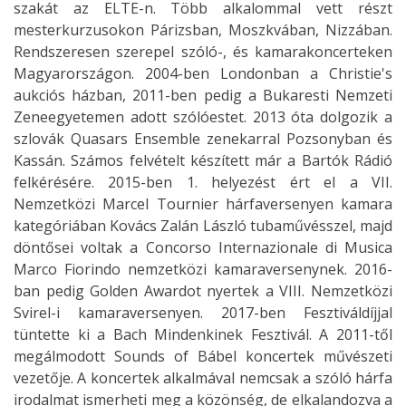
szakát az ELTE-n. Több alkalommal vett részt
mesterkurzusokon Párizsban, Moszkvában, Nizzában.
Rendszeresen szerepel szóló-, és kamarakoncerteken
Magyarországon. 2004-ben Londonban a Christie's
aukciós házban, 2011-ben pedig a Bukaresti Nemzeti
Zeneegyetemen adott szólóestet. 2013 óta dolgozik a
szlovák Quasars Ensemble zenekarral Pozsonyban és
Kassán. Számos felvételt készített már a Bartók Rádió
felkérésére. 2015-ben 1. helyezést ért el a VII.
Nemzetközi Marcel Tournier hárfaversenyen kamara
kategóriában Kovács Zalán László tubaművésszel, majd
döntősei voltak a Concorso Internazionale di Musica
Marco Fiorindo nemzetközi kamaraversenynek. 2016-
ban pedig Golden Awardot nyertek a VIII. Nemzetközi
Svirel-i kamaraversenyen. 2017-ben Fesztiváldíjjal
tüntette ki a Bach Mindenkinek Fesztivál. A 2011-től
megálmodott Sounds of Bábel koncertek művészeti
vezetője. A koncertek alkalmával nemcsak a szóló hárfa
irodalmat ismerheti meg a közönség, de elkalandozva a