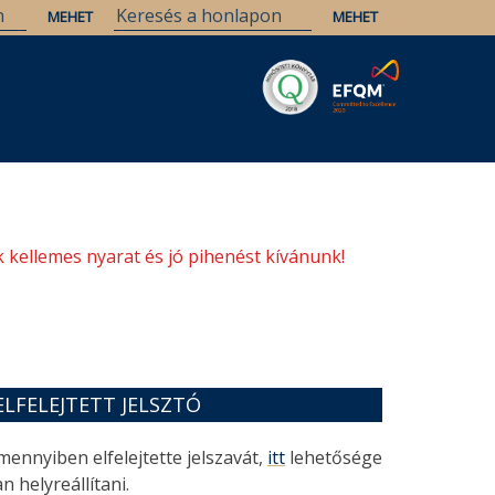
Savaria
Örökség
ELTE Könyvtárak
 kellemes nyarat és jó pihenést kívánunk!
ELFELEJTETT JELSZTÓ
mennyiben elfelejtette jelszavát,
itt
lehetősége
n helyreállítani.