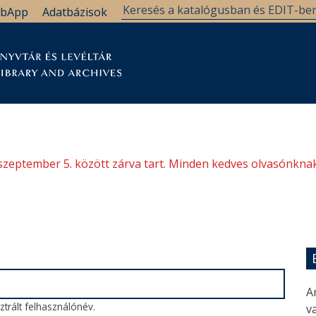
bApp
Adatbázisok
tár
Kutatástámogatás
Levéltár
Támogatás
szeptember 5. között zárva tart. Minden kedves olvasónknak
A
trált felhasználónév.
va