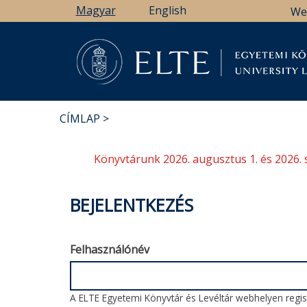
Ugrás
Magyar
English
We
a
tartalomra
Könyv
CÍMLAP
MORZSA
Könyvtárunk 2026. augusztus 1. és 2026. 
BEJELENTKEZÉS
Felhasználónév
A ELTE Egyetemi Könyvtár és Levéltár webhelyen regisz