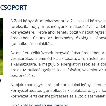
ACSOPORT
A Zöld könyvtár munkacsoport a 21. század környeze
törekszik, hogy intézményünk működésével a leh
környezetére, illetve ahol teheti, pozitív hatást fejt
érdekében. Célunk az intézmény ökológiai lábn
gondolkodás kialakítása.
Az említett célkitűzések megvalósítása érdekében a 
víztakarékos üzemmód kialakítására, a forrásfelhaszn
alkalmazására, a megújuló energiaforrások és a zöl
szelektív hulladékgyűjtés kialakítására, valamint a
beszerzésére.
Napjainkban egyre erősebb társadalmi igény jelentkez
környezettudatos gondolkodás kialakítására, így a kö
környezeti értékek megőrzésére és a „zöld szemlélet” 
EKSZ Zöld könyvtári gyűjtemény