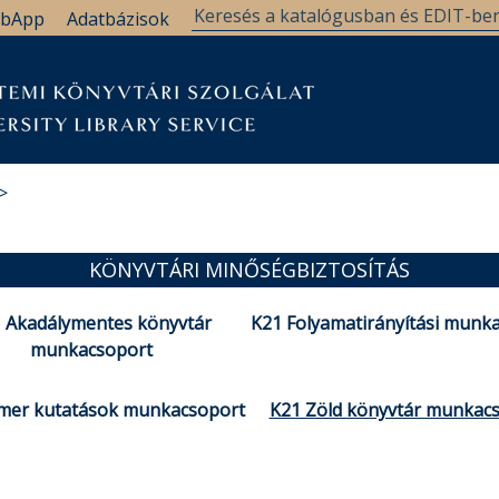
bApp
Adatbázisok
KÖNYVTÁRI MINŐSÉGBIZTOSÍTÁS
 Akadálymentes könyvtár
K21 Folyamatirányítási munk
munkacsoport
imer kutatások munkacsoport
K21 Zöld könyvtár munkac