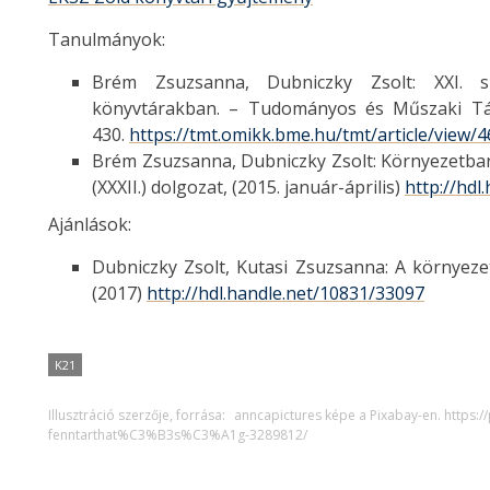
Tanulmányok:
Brém Zsuzsanna, Dubniczky Zsolt: XXI. s
könyvtárakban. – Tudományos és Műszaki Tájék
430.
https://tmt.omikk.bme.hu/tmt/article/view/
Brém Zsuzsanna, Dubniczky Zsolt: Környezetba
(XXXII.) dolgozat, (2015. január-április)
http://hdl
Ajánlások:
Dubniczky Zsolt, Kutasi Zsuzsanna: A környeze
(2017)
http://hdl.handle.net/10831/33097
K21
Illusztráció szerzője, forrása:
anncapictures képe a Pixabay-en. http
fenntarthat%C3%B3s%C3%A1g-3289812/