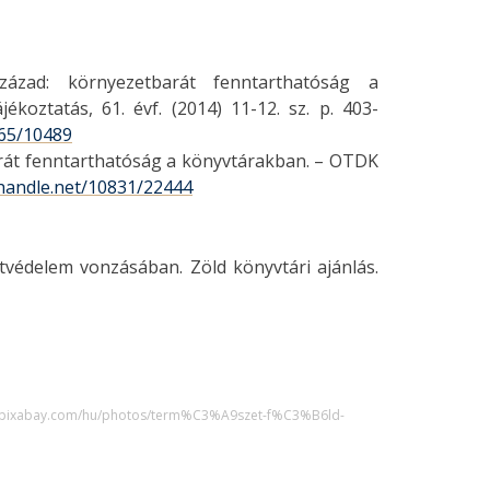
zázad: környezetbarát fenntarthatóság a
oztatás, 61. évf. (2014) 11-12. sz. p. 403-
465/10489
rát fenntarthatóság a könyvtárakban. – OTDK
.handle.net/10831/22444
tvédelem vonzásában. Zöld könyvtári ajánlás.
s://pixabay.com/hu/photos/term%C3%A9szet-f%C3%B6ld-