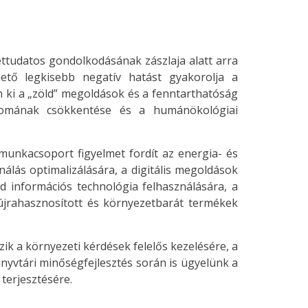
ttudatos gondolkodásának zászlaja alatt arra
ető legkisebb negatív hatást gyakorolja a
sen ki a „zöld” megoldások és a fenntarthatóság
yomának csökkentése és a humánökológiai
munkacsoport figyelmet fordít az energia- és
álás optimalizálására, a digitális megoldások
d információs technológia felhasználására, a
z újrahasznosított és környezetbarát termékek
ik a környezeti kérdések felelős kezelésére, a
nyvtári minőségfejlesztés során is ügyelünk a
terjesztésére.