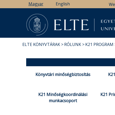
Ugrás
Magyar
English
We
a
tartalomra
ELTE KÖNYVTÁRAK
RÓLUNK
K21 PROGRAM
MORZSA
Könyvtári minőségbiztosítás
K21
K21 Minőségkoordinálási
K21 Pr
munkacsoport