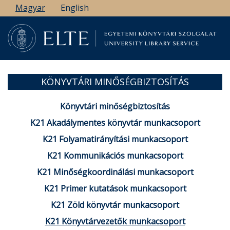
Ugrás
Magyar
English
a
tartalomra
KÖNYVTÁRI MINŐSÉGBIZTOSÍTÁS
Könyvtári minőségbiztosítás
K21 Akadálymentes könyvtár munkacsoport
K21 Folyamatirányítási munkacsoport
K21 Kommunikációs munkacsoport
K21 Minőségkoordinálási munkacsoport
K21 Primer kutatások munkacsoport
K21 Zöld könyvtár munkacsoport
K21 Könyvtárvezetők munkacsoport