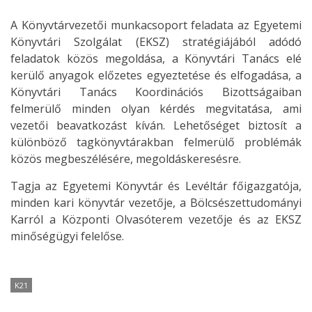
A Könyvtárvezetői munkacsoport feladata az Egyetemi
Könyvtári Szolgálat (EKSZ) stratégiájából adódó
feladatok közös megoldása, a Könyvtári Tanács elé
kerülő anyagok előzetes egyeztetése és elfogadása, a
Könyvtári Tanács Koordinációs Bizottságaiban
felmerülő minden olyan kérdés megvitatása, ami
vezetői beavatkozást kíván. Lehetőséget biztosít a
különböző tagkönyvtárakban felmerülő problémák
közös megbeszélésére, megoldáskeresésre.
Tagja az Egyetemi Könyvtár és Levéltár főigazgatója,
minden kari könyvtár vezetője, a Bölcsészettudományi
Karról a Központi Olvasóterem vezetője és az EKSZ
minőségügyi felelőse.
K21