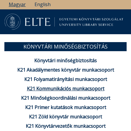
Ugrás
Magyar
English
a
tartalomra
KÖNYVTÁRI MINŐSÉGBIZTOSÍTÁS
Könyvtári minőségbiztosítás
K21 Akadálymentes könyvtár munkacsoport
K21 Folyamatirányítási munkacsoport
K21 Kommunikációs munkacsoport
K21 Minőségkoordinálási munkacsoport
K21 Primer kutatások munkacsoport
K21 Zöld könyvtár munkacsoport
K21 Könyvtárvezetők munkacsoport