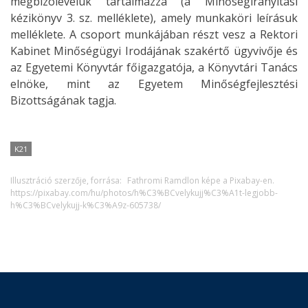
megbízólevelük tartalmazza (a Minőségirányítási
kézikönyv 3. sz. melléklete), amely munkaköri leírásuk
melléklete. A csoport munkájában részt vesz a Rektori
Kabinet Minőségügyi Irodájának szakértő ügyvivője és
az Egyetemi Könyvtár főigazgatója, a Könyvtári Tanács
elnöke, mint az Egyetem Minőségfejlesztési
Bizottságának tagja.
K21
Illusztráció szerzője, forrása:
Fathromi Ramdlon képe a Pixabay-en.
https://pixabay.com/hu/photos/h%C3%BCvelykujj%C3%A1t-legjobb-
h%C3%BCvelykujj-k%C3%A9z-605738/