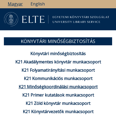
Ugrás
Magyar
English
a
tartalomra
KÖNYVTÁRI MINŐSÉGBIZTOSÍTÁS
Könyvtári minőségbiztosítás
K21 Akadálymentes könyvtár munkacsoport
K21 Folyamatirányítási munkacsoport
K21 Kommunikációs munkacsoport
K21 Minőségkoordinálási munkacsoport
K21 Primer kutatások munkacsoport
K21 Zöld könyvtár munkacsoport
K21 Könyvtárvezetők munkacsoport