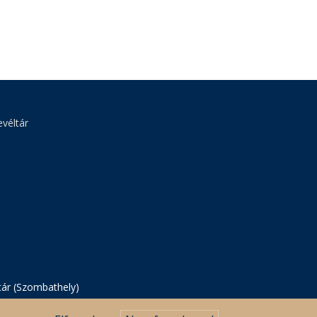
véltár
tár (Szombathely)