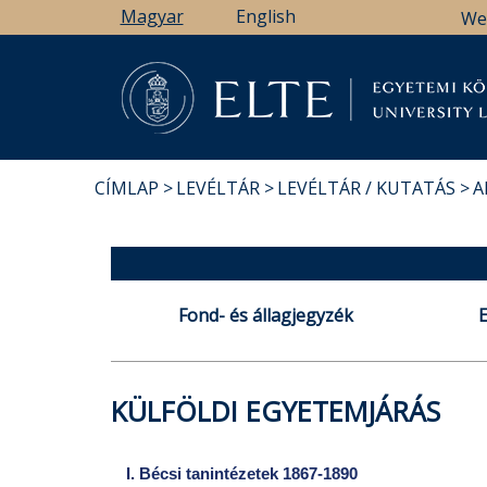
Ugrás
Magyar
English
We
a
tartalomra
Könyv
CÍMLAP
LEVÉLTÁR
LEVÉLTÁR / KUTATÁS
A
MORZSA
Fond- és állagjegyzék
KÜLFÖLDI EGYETEMJÁRÁS