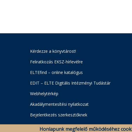
Kérdezze a könyvtárost!
Feliratkozás EKSZ-hírlevélre
ELTEfind – online katalógus
EDIT – ELTE Digitális Intézményi Tudástár
Webhelytérkép
Akadálymentesítési nyilatkozat
Bejelentkezés szerkesztőknek
Honlapunk megfelelő működéséhez cooki