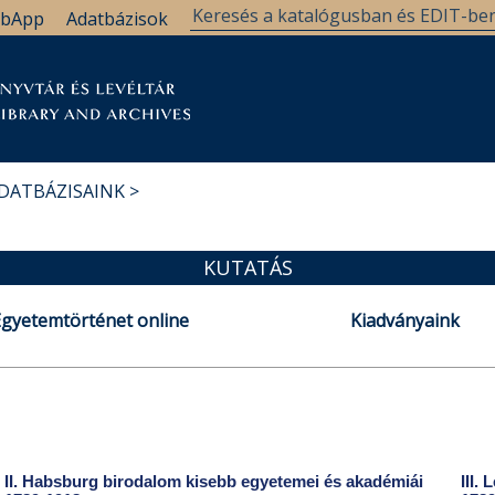
bApp
Adatbázisok
tár
Kutatástámogatás
Levéltár
Támogatás
DATBÁZISAINK
KUTATÁS
Egyetemtörténet online
Kiadványaink