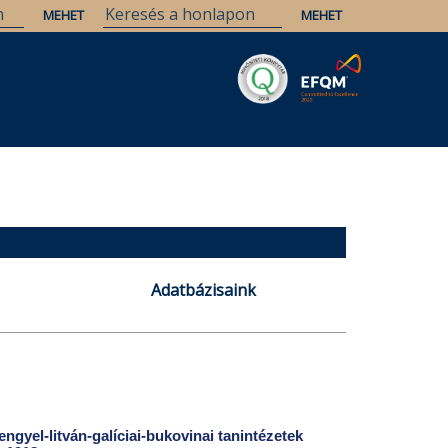
Savaria
Örökség
ELTE Könyvtárak
Adatbázisaink