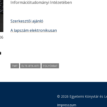
Információtudományi Intézetében
Szerkesztői ajánló
A lapszám elektronikusan
06
TMT
ELTE-BTK-KITI
FOLYÓIRAT
© 2026 Egyetemi Könyvtár és Le
Impresszum