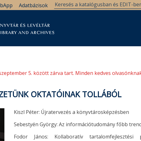
bApp
Adatbázisok
tár
Kutatástámogatás
Levéltár
Támogatás
szeptember 5. között zárva tart. Minden kedves olvasónknak
ÉZETÜNK OKTATÓINAK TOLLÁBÓL
Kiszl Péter: Újratervezés a könyvtárosképzésben
Sebestyén György: Az információtudomány főbb trendj
Fodor János: Kollaboratív tartalomfejleszté