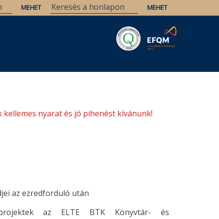
Savaria
Örökség
ELTE Könyvtárak
 kellemes nyarat és jó pihenést kívánunk!
ei az ezredforduló után
si projektek az ELTE BTK Könyvtár- és