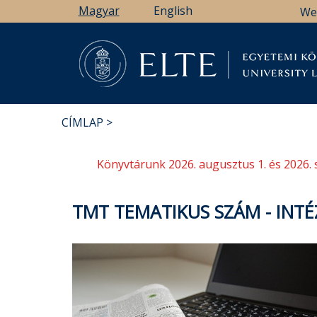
Ugrás
Magyar
English
We
a
tartalomra
Könyv
CÍMLAP
MORZSA
Könyvtárunk 2026. augusztus 1. és 2026. 
TMT TEMATIKUS SZÁM - INT