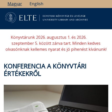
Ugrás
Magyar
English
a
tartalomra
Könyvtárunk 2026. augusztus 1. és 2026.
szeptember 5. között zárva tart. Minden kedves
olvasónknak kellemes nyarat és jó pihenést kívánunk!
KONFERENCIA A KÖNYVTÁRI
ÉRTÉKEKRŐL