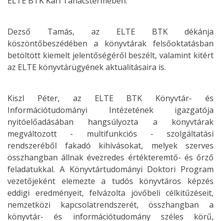
ELTE BTK Kari Tanácstermében.
Dezső Tamás, az ELTE BTK dékánja
köszöntőbeszédében a könyvtárak felsőoktatásban
betöltött kiemelt jelentőségéről beszélt, valamint kitért
az ELTE könyvtárügyének aktualitásaira is.
Kiszl Péter, az ELTE BTK Könyvtár- és
Információtudományi Intézetének igazgatója
nyitóelőadásában hangsúlyozta a könyvtárak
megváltozott - multifunkciós - szolgáltatási
rendszeréből fakadó kihívásokat, melyek szerves
összhangban állnak évezredes értékteremtő- és őrző
feladatukkal. A Könyvtártudományi Doktori Program
vezetőjeként elemezte a tudós könyvtáros képzés
eddigi eredményeit, felvázolta jövőbeli célkitűzéseit,
nemzetközi kapcsolatrendszerét, összhangban a
könyvtár- és információtudomány széles körű,