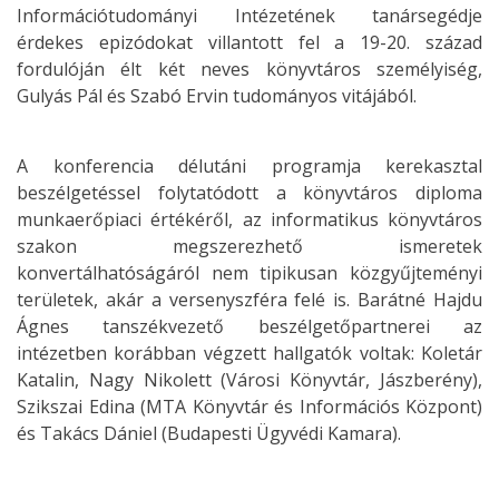
Információtudományi Intézetének tanársegédje
érdekes epizódokat villantott fel a 19-20. század
fordulóján élt két neves könyvtáros személyiség,
Gulyás Pál és Szabó Ervin tudományos vitájából.
A konferencia délutáni programja kerekasztal
beszélgetéssel folytatódott a könyvtáros diploma
munkaerőpiaci értékéről, az informatikus könyvtáros
szakon megszerezhető ismeretek
konvertálhatóságáról nem tipikusan közgyűjteményi
területek, akár a versenyszféra felé is. Barátné Hajdu
Ágnes tanszékvezető beszélgetőpartnerei az
intézetben korábban végzett hallgatók voltak: Koletár
Katalin, Nagy Nikolett (Városi Könyvtár, Jászberény),
Szikszai Edina (MTA Könyvtár és Információs Központ)
és Takács Dániel (Budapesti Ügyvédi Kamara).