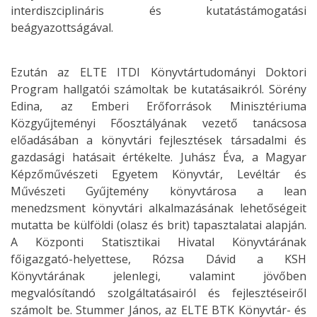
interdiszciplináris és kutatástámogatási
beágyazottságával.
Ezután az ELTE ITDI Könyvtártudományi Doktori
Program hallgatói számoltak be kutatásaikról. Sörény
Edina, az Emberi Erőforrások Minisztériuma
Közgyűjteményi Főosztályának vezető tanácsosa
előadásában a könyvtári fejlesztések társadalmi és
gazdasági hatásait értékelte. Juhász Éva, a Magyar
Képzőművészeti Egyetem Könyvtár, Levéltár és
Művészeti Gyűjtemény könyvtárosa a lean
menedzsment könyvtári alkalmazásának lehetőségeit
mutatta be külföldi (olasz és brit) tapasztalatai alapján.
A Központi Statisztikai Hivatal Könyvtárának
főigazgató-helyettese, Rózsa Dávid a KSH
Könyvtárának jelenlegi, valamint jövőben
megvalósítandó szolgáltatásairól és fejlesztéseiről
számolt be. Stummer János, az ELTE BTK Könyvtár- és