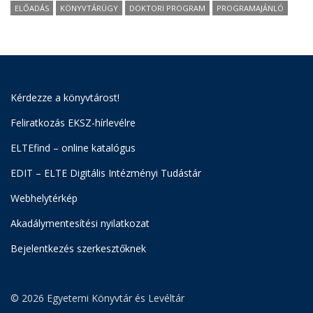
ELŐADÁS
KÖNYVTÁRÜGY
DOKTORI PROGRAM
PROGRAMAJÁNLÓ
Kérdezze a könyvtárost!
Feliratkozás EKSZ-hírlevélre
ELTEfind – online katalógus
EDIT – ELTE Digitális Intézményi Tudástár
Webhelytérkép
Akadálymentesítési nyilatkozat
Bejelentkezés szerkesztőknek
© 2026 Egyetemi Könyvtár és Levéltár