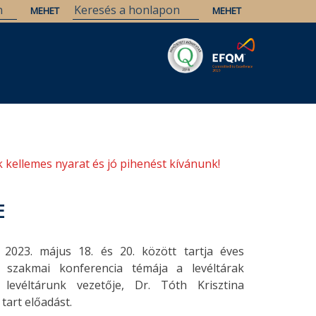
Savaria
Örökség
ELTE Könyvtárak
 kellemes nyarat és jó pihenést kívánunk!
E
2023. május 18. és 20. között tartja éves
i szakmai konferencia témája a levéltárak
 levéltárunk vezetője, Dr. Tóth Krisztina
tart előadást.