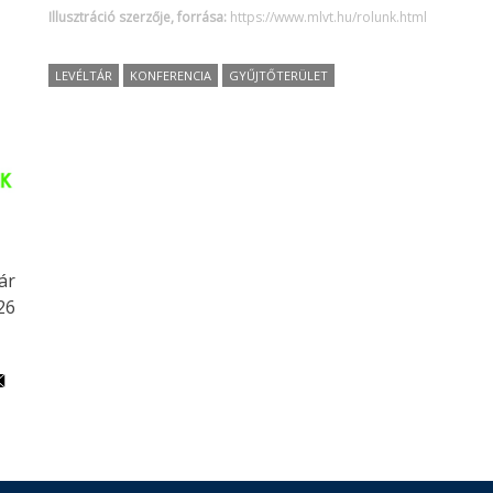
Illusztráció szerzője, forrása:
https://www.mlvt.hu/rolunk.html
LEVÉLTÁR
KONFERENCIA
GYŰJTŐTERÜLET
ár
26