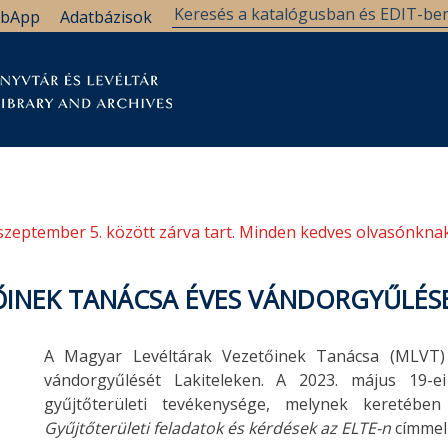
bApp
Adatbázisok
tár
Kutatástámogatás
Levéltár
Támogatás
szeptember 5. között zárva tart. Minden kedves olvasónknak
ŐINEK TANÁCSA ÉVES VÁNDORGYŰLÉS
A Magyar Levéltárak Vezetőinek Tanácsa (MLVT) 
vándorgyűlését Lakiteleken. A 2023. május 19-e
gyűjtőterületi tevékenysége, melynek keretében
Gyűjtőterületi feladatok és kérdések az ELTE-n
címmel 