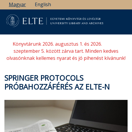
Ugrás
Magyar
English
a
tartalomra
Könyvtárunk 2026. augusztus 1. és 2026.
szeptember 5. között zárva tart. Minden kedves
olvasónknak kellemes nyarat és jó pihenést kívánunk!
SPRINGER PROTOCOLS
PRÓBAHOZZÁFÉRÉS AZ ELTE-N