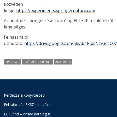
közvetlen
linkje:
https://experiments.springernature.com
Az adatbázis böngészése kizárólag ELTE IP területekről
lehetséges.
Felhasználói
útmutató:
https://drive.google.com/file/d/1PlpsNzv3ezO
SPRINGER
PRÓBAHOZZÁFÉRÉS
ADATBÁZIS
Kérdezze a könyvtárost!
Feliratkozás EKSZ-hírlevélre
ELTEfind – online katalógus