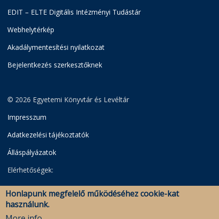
EDIT – ELTE Digitális Intézményi Tudástár
Webhelytérkép
Akadálymentesítési nyilatkozat
Bejelentkezés szerkesztőknek
© 2026 Egyetemi Könyvtár és Levéltár
Impresszum
Adatkezelési tájékoztatók
Álláspályázatok
Elérhetőségek:
Egyetemi Könyvtár
Honlapunk megfelelő működéséhez cookie-kat
Levéltár
használunk.
Savaria Könyvtár és Levéltár (Szombathely)
More info