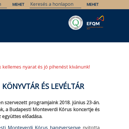
Savaria
Örökség
ELTE Könyvtárak
 kellemes nyarat és jó pihenést kívánunk!
I KÖNYVTÁR ÉS LEVÉLTÁR
n szervezett programjaink 2018. június 23-án.
nk, a Budapesti Monteverdi Kórus koncertje és
 együttes előadása.
sti Monteverdi Kórus hangversenye
nyitotta