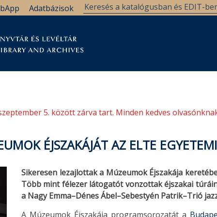
bApp
Adatbázisok
tár
Kutatástámogatás
Levéltár
Támogatás
szeptember 5. között zárva tart. Minden kedves olvasónknak
ZEUMOK ÉJSZAKÁJÁT AZ ELTE EGYETEM
Sikeresen lezajlottak a Múzeumok Éjszakája keretébe
Több mint félezer látogatót vonzottak éjszakai túrái
a Nagy Emma–Dénes Ábel–Sebestyén Patrik–Trió jazz
A Múzeumok Éjszakája programsorozatát a
Budape