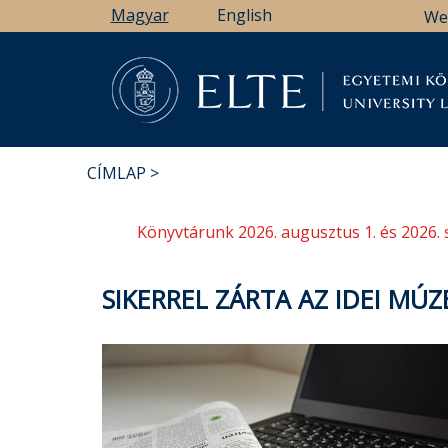
Ugrás
Magyar
English
We
a
tartalomra
Könyv
CÍMLAP
MORZSA
Könyvtárunk 2026. augusztus 1. és 2026. 
SIKERREL ZÁRTA AZ IDEI MÚ