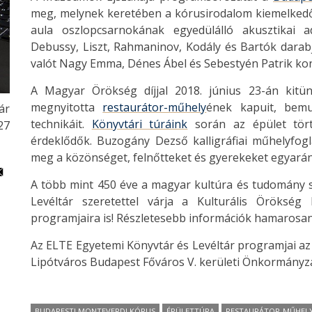
meg, melynek keretében a kórusirodalom kiemelkedő 
aula oszlopcsarnokának egyedülálló akusztikai a
Debussy, Liszt, Rahmaninov, Kodály és Bartók darabja
valót Nagy Emma, Dénes Ábel és Sebestyén Patrik kon
A Magyar Örökség díjjal 2018. június 23-án kitü
megnyitotta
restaurátor-műhely
ének kapuit, bemu
ár
technikáit.
Könyvtári túráink
során az épület törté
:27
érdeklődők. Buzogány Dezső kalligráfiai műhelyfogl
meg a közönséget, felnőtteket és gyerekeket egyarán
A több mint 450 éve a magyar kultúra és tudomány s
Levéltár szeretettel várja a Kulturális Örökség
programjaira is! Részletesebb információk hamarosa
Az ELTE Egyetemi Könyvtár és Levéltár programjai az
Lipótváros Budapest Főváros V. kerületi Önkormányz
BUDAPESTI MONTEVERDI KÓRUS
ÉPÜLETTÚRA
RESTAURÁTOR-MŰHEL