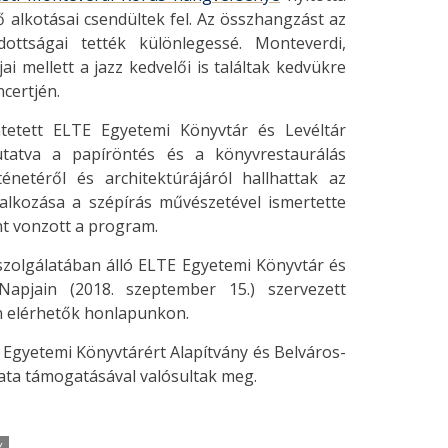
alkotásai csendültek fel. Az összhangzást az
dottságai tették különlegessé. Monteverdi,
i mellett a jazz kedvelői is találtak kedvükre
certjén.
ntetett ELTE Egyetemi Könyvtár és Levéltár
tatva a papíröntés és a könyvrestaurálás
netéről és architektúrájáról hallhattak az
alkozása a szépírás művészetével ismertette
t vonzott a program.
zolgálatában álló ELTE Egyetemi Könyvtár és
 Napjain (2018. szeptember 15.) szervezett
n elérhetők honlapunkon.
 Egyetemi Könyvtárért Alapítvány és Belváros-
ata támogatásával valósultak meg.
Y