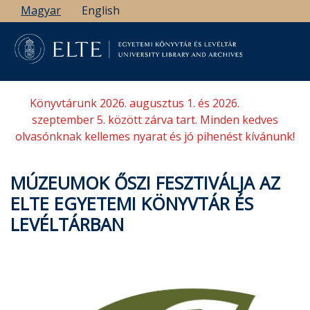
Ugrás
Magyar
English
a
tartalomra
Könyvtárunk 2026. augusztus 1. és 2026.
szeptember 5. között zárva tart. Minden kedves
olvasónknak kellemes nyarat és jó pihenést kívánunk!
MÚZEUMOK ŐSZI FESZTIVÁLJA AZ
ELTE EGYETEMI KÖNYVTÁR ÉS
LEVÉLTÁRBAN