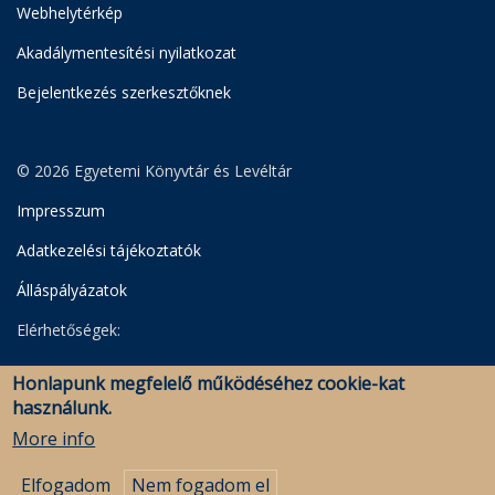
Webhelytérkép
Akadálymentesítési nyilatkozat
Bejelentkezés szerkesztőknek
© 2026 Egyetemi Könyvtár és Levéltár
Impresszum
Adatkezelési tájékoztatók
Álláspályázatok
Elérhetőségek:
Egyetemi Könyvtár
Honlapunk megfelelő működéséhez cookie-kat
Levéltár
használunk.
Savaria Könyvtár és Levéltár (Szombathely)
More info
Elfogadom
Nem fogadom el