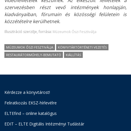
videófelvételek készülnek. Az elkészült felvételek a
szervezésben részt vevő intézmények honlapján,
kiadványaiban, fórumain és közösségi felületein is
közzétételre kerülhetnek.
Illusztráció szerzője, forrása:
Múzeumok Őszi Fesztiválja
MÚZEUMOK ŐSZI FESZTIVÁLJA
KÖNYVTÁRTÖRTÉNETI VEZETÉS
RESTAURÁTORMŰHELY-BEMUTATÓ
KIÁLLÍTÁS
Kérdezze a könyvtárost!
Feliratkozás EKSZ-hírlevélre
ELTEfind – online katalógus
EDIT – ELTE Digitális Intézményi Tudástár