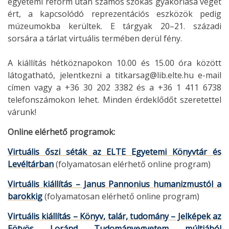
egyetemi reform után számos szokás gyakorlása véget
ért, a kapcsolódó reprezentációs eszközök pedig
múzeumokba kerültek. E tárgyak 20–21. századi
sorsára a tárlat virtuális termében derül fény.
A kiállítás hétköznapokon 10.00 és 15.00 óra között
látogatható, jelentkezni a titkarsag@lib.elte.hu e-mail
címen vagy a +36 30 202 3382 és a +36 1 411 6738
telefonszámokon lehet. Minden érdeklődőt szeretettel
várunk!
Online elérhető programok:
Virtuális őszi séták az ELTE Egyetemi Könyvtár és
Levéltárban
(folyamatosan elérhető online program)
Virtuális kiállítás – Janus Pannonius humanizmustól a
barokkig
(folyamatosan elérhető online program)
Virtuális kiállítás – Könyv, talár, tudomány – Jelképek az
Eötvös Loránd Tudományegyetem múltjából