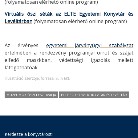
(folyamatosan elérhető online program)
Virtuális őszi séták az ELTE Egyetemi Könyvtár és
Levéltárban
(folyamatosan elérhető online program)
Az érvényes
egyetemi járványügyi szabályzat
értelmében a rendezvény programjai orrot és szájat
elfedő maszkban, védettségi igazolás mellett
látogathatóak.
Illusztráció szerzője, forrása:
ELTE EKL
MÚZEUMOK ŐSZI FESZTIVÁLJA
ELTE EGYETEMI KÖNYVTÁR ÉS LEVÉLTÁR
Kérdezze a könyvtárost!