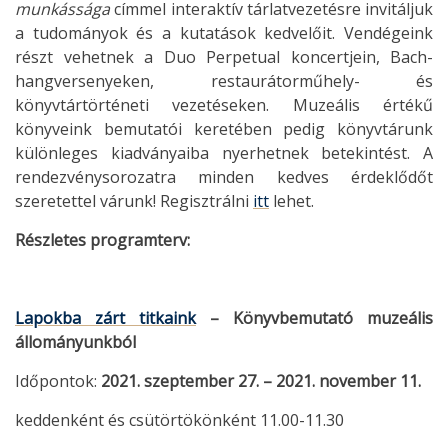
munkássága
címmel interaktív tárlatvezetésre invitáljuk
a tudományok és a kutatások kedvelőit. Vendégeink
részt vehetnek a Duo Perpetual koncertjein, Bach-
hangversenyeken, restaurátorműhely- és
könyvtártörténeti vezetéseken. Muzeális értékű
könyveink bemutatói keretében pedig könyvtárunk
különleges kiadványaiba nyerhetnek betekintést. A
rendezvénysorozatra minden kedves érdeklődőt
szeretettel várunk! Regisztrálni
itt
lehet.
Részletes programterv:
Lapokba zárt titkaink
– Könyvbemutató muzeális
állományunkból
Időpontok:
2021. szeptember 27. – 2021. november 11.
keddenként és csütörtökönként 11.00-11.30