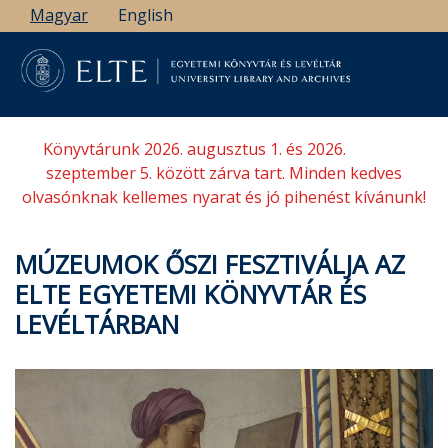
Ugrás
Magyar
English
a
tartalomra
Könyvtárunk 2026. augusztus 1. és 2026.
szeptember 5. között zárva tart. Minden kedves
olvasónknak kellemes nyarat és jó pihenést kívánunk!
MÚZEUMOK ŐSZI FESZTIVÁLJA AZ
ELTE EGYETEMI KÖNYVTÁR ÉS
LEVÉLTÁRBAN