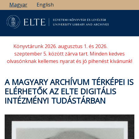
Ugrás
Magyar
English
a
tartalomra
Könyvtárunk 2026. augusztus 1. és 2026.
szeptember 5. között zárva tart. Minden kedves
olvasónknak kellemes nyarat és jó pihenést kívánunk!
A MAGYARY ARCHÍVUM TÉRKÉPEI IS
ELÉRHETŐK AZ ELTE DIGITÁLIS
INTÉZMÉNYI TUDÁSTÁRBAN