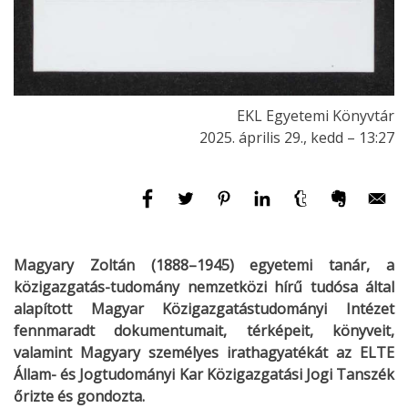
EKL Egyetemi Könyvtár
2025. április 29., kedd – 13:27
Magyary Zoltán (1888–1945) egyetemi tanár, a
közigazgatás-tudomány nemzetközi hírű tudósa által
alapított Magyar Közigazgatástudományi Intézet
fennmaradt dokumentumait, térképeit, könyveit,
valamint Magyary személyes irathagyatékát az ELTE
Állam- és Jogtudományi Kar Közigazgatási Jogi Tanszék
őrizte és gondozta.