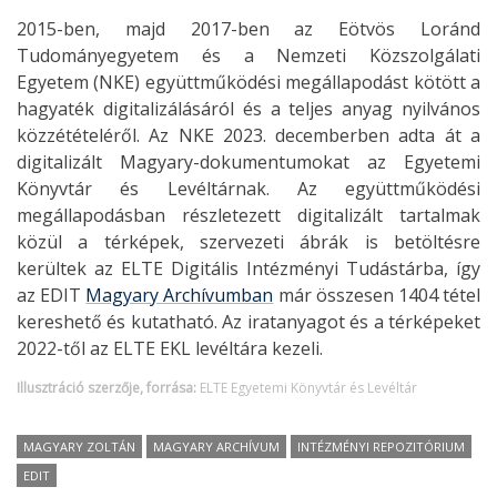
2015-ben, majd 2017-ben az Eötvös Loránd
Tudományegyetem és a Nemzeti Közszolgálati
Egyetem (NKE) együttműködési megállapodást kötött a
hagyaték digitalizálásáról és a teljes anyag nyilvános
közzétételéről. Az NKE 2023. decemberben adta át a
digitalizált Magyary-dokumentumokat az Egyetemi
Könyvtár és Levéltárnak. Az együttműködési
megállapodásban részletezett digitalizált tartalmak
közül a térképek, szervezeti ábrák is betöltésre
kerültek az ELTE Digitális Intézményi Tudástárba, így
az EDIT
Magyary Archívumban
már összesen 1404 tétel
kereshető és kutatható. Az iratanyagot és a térképeket
2022-től az ELTE EKL levéltára kezeli.
Illusztráció szerzője, forrása:
ELTE Egyetemi Könyvtár és Levéltár
MAGYARY ZOLTÁN
MAGYARY ARCHÍVUM
INTÉZMÉNYI REPOZITÓRIUM
EDIT